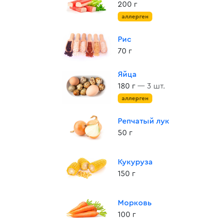
200 г
аллерген
Рис
70 г
Яйца
180 г
— 3 шт.
аллерген
Репчатый лук
50 г
Кукуруза
150 г
Морковь
100 г