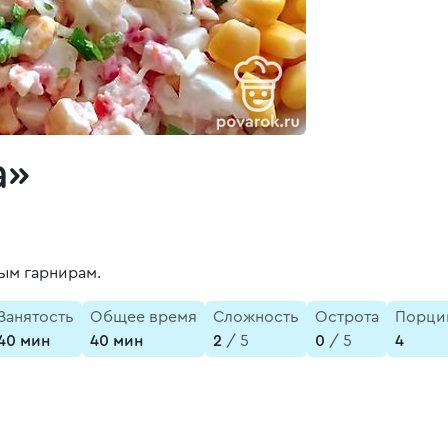
а»
ым гарнирам.
Занятость
Общее время
Сложность
Острота
Порци
40 мин
40 мин
2
/ 5
0
/ 5
4