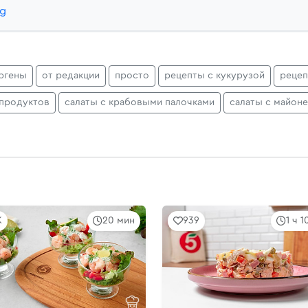
zg
ргены
от редакции
просто
рецепты с кукурузой
рецеп
епродуктов
салаты с крабовыми палочками
салаты с майон
K
20 мин
939
1 ч 