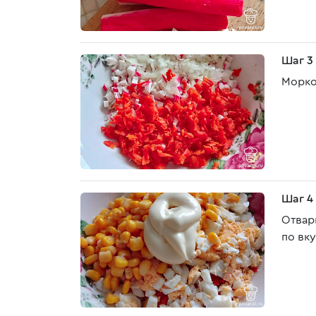
Шаг 3
Морко
Шаг 4
Отвар
по вку