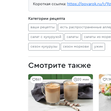
Короткая ссылка:
https://povarok.ru/r/9
Категории рецепта
ваши рецепты
есть распространенные алле
салат с кукурузой
салаты
салаты из мор
сезон кукурузы
сезон моркови
ужин
Смотрите также
861
20 мин
1.1