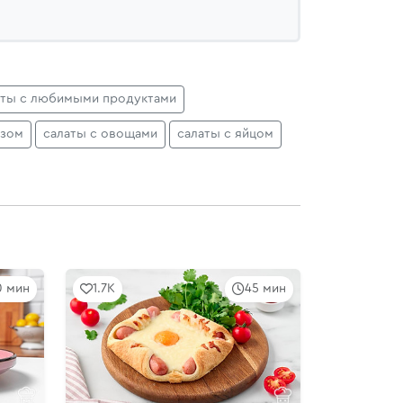
ты с любимыми продуктами
езом
салаты с овощами
салаты с яйцом
10 мин
1.7K
45 мин