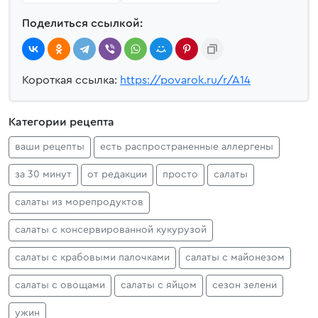
Поделиться ссылкой:
Короткая ссылка:
https://povarok.ru/r/A14
Категории рецепта
ваши рецепты
есть распространенные аллергены
за 30 минут
от редакции
просто
салаты
салаты из морепродуктов
салаты с консервированной кукурузой
салаты с крабовыми палочками
салаты с майонезом
салаты с овощами
салаты с яйцом
сезон зелени
ужин