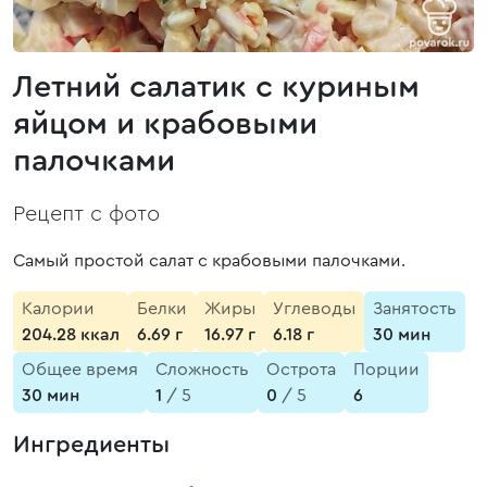
Летний салатик с куриным
яйцом и крабовыми
палочками
Рецепт с фото
Самый простой салат с крабовыми палочками.
Калории
Белки
Жиры
Углеводы
Занятость
204.28 ккал
6.69 г
16.97 г
6.18 г
30 мин
Общее время
Сложность
Острота
Порции
30 мин
1
/ 5
0
/ 5
6
Ингредиенты