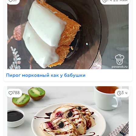
57
1 ч 20 мин
Пирог морковный как у бабушки
788
3 ч