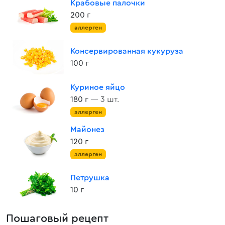
Крабовые палочки
200 г
аллерген
Консервированная кукуруза
100 г
Куриное яйцо
180 г
— 3 шт.
аллерген
Майонез
120 г
аллерген
Петрушка
10 г
Пошаговый рецепт