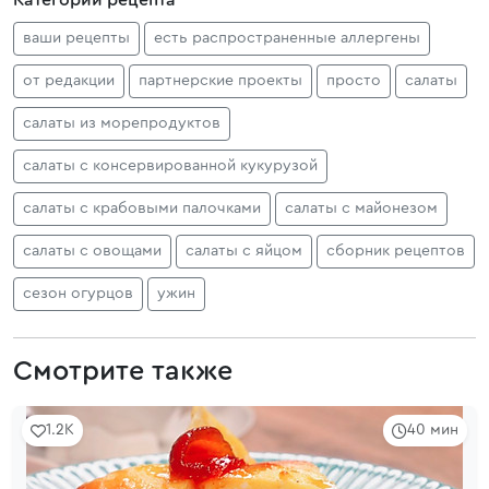
Категории рецепта
ваши рецепты
есть распространенные аллергены
от редакции
партнерские проекты
просто
салаты
салаты из морепродуктов
салаты с консервированной кукурузой
салаты с крабовыми палочками
салаты с майонезом
салаты с овощами
салаты с яйцом
сборник рецептов
сезон огурцов
ужин
Смотрите также
1.2K
40 мин