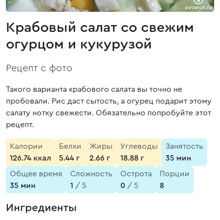
Крабовый салат со свежим
огурцом и кукурузой
Рецепт с фото
Такого варианта крабового салата вы точно не
пробовали. Рис даст сытость, а огурец подарит этому
салату нотку свежести. Обязательно попробуйте этот
рецепт.
Калории
Белки
Жиры
Углеводы
Занятость
126.74 ккал
5.44 г
2.66 г
18.88 г
35 мин
Общее время
Сложность
Острота
Порции
35 мин
1
/ 5
0
/ 5
8
Ингредиенты