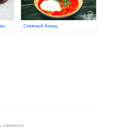
квы
Славный борщ
в.
Связаться