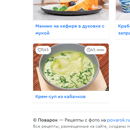
Манник на кефире в духовке с
Краб
мукой
запр
545
45 мин
Крем-суп из кабачков
©
Поварок
— Рецепты с фото на
povarok.r
Все рецепты, размещенные на сайте, созданы 