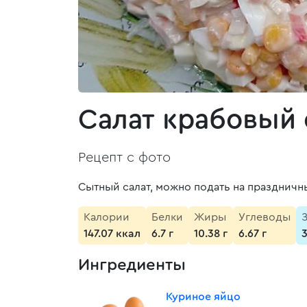
Салат крабовый 
Рецепт с фото
Сытный салат, можно подать на праздничн
Калории
Белки
Жиры
Углеводы
147.07 ккал
6.7 г
10.38 г
6.67 г
Ингредиенты
Куриное яйцо