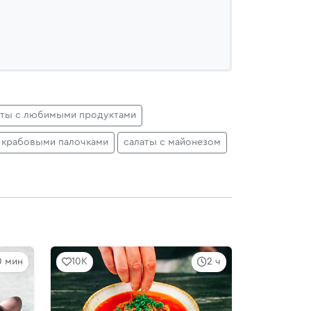
ты с любимыми продуктами
с крабовыми палочками
салаты с майонезом
0 мин
10K
2 ч