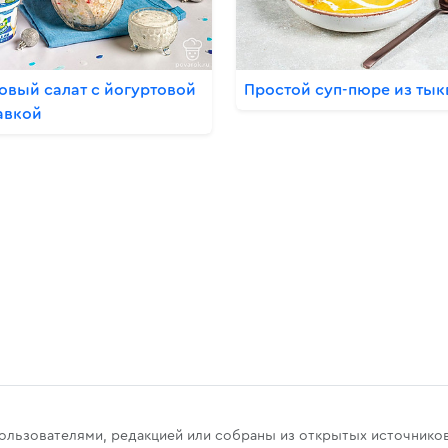
овый салат с йогуртовой
Простой суп-пюре из ты
авкой
u
пользователями, редакцией или собраны из открытых источнико