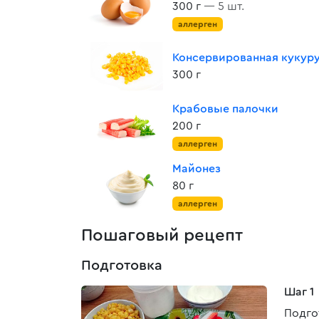
300 г
— 5 шт.
аллерген
Консервированная кукур
300 г
Крабовые палочки
200 г
аллерген
Майонез
80 г
аллерген
Пошаговый рецепт
Подготовка
Шаг 1
Подго