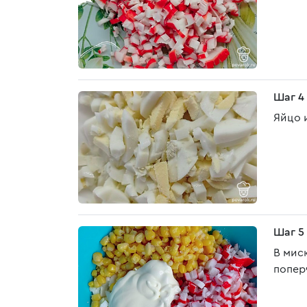
Шаг 4
Яйцо 
Шаг 5
В мис
попер