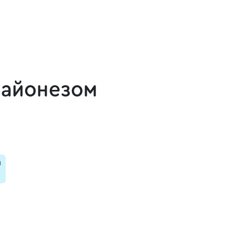
майонезом
и