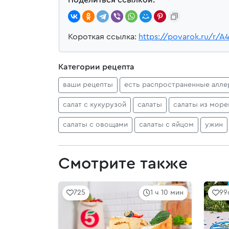
Короткая ссылка:
https://povarok.ru/r/A
Категории рецепта
ваши рецепты
есть распространенные алле
салат с кукурузой
салаты
салаты из мор
салаты с овощами
салаты с яйцом
ужин
Смотрите также
725
1 ч 10 мин
99