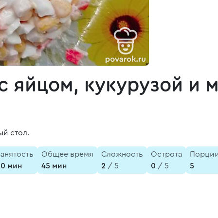
с яйцом, кукурузой и 
ый стол.
Занятость
Общее время
Сложность
Острота
Порци
30 мин
45 мин
2
/ 5
0
/ 5
5