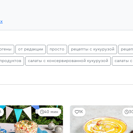
4x
ргены
от редакции
просто
рецепты с кукурузой
рецеп
епродуктов
салаты с консервированной кукурузой
салаты 
6
40 мин
1K
3