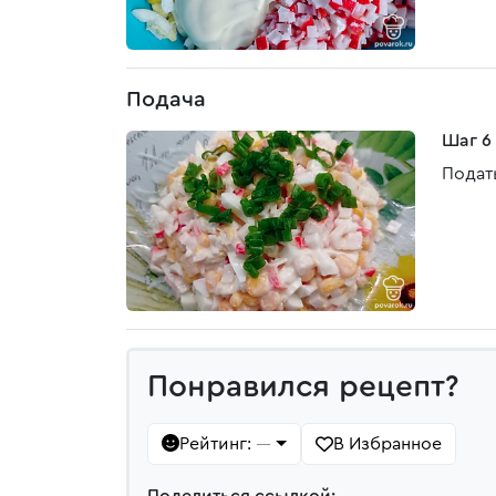
Подача
Шаг 6
Подат
Понравился рецепт?
Рейтинг:
В Избранное
—
Поделиться ссылкой: