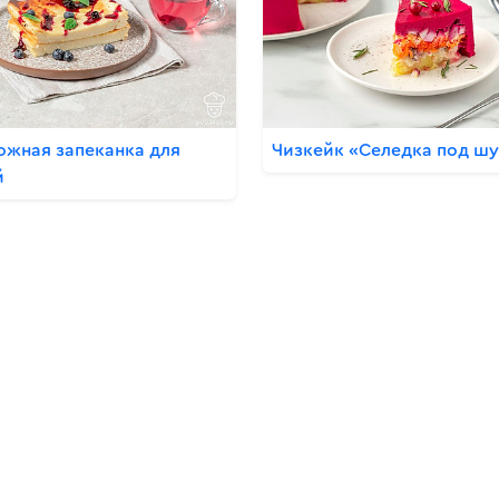
ожная запеканка для
Чизкейк «Селедка под ш
й