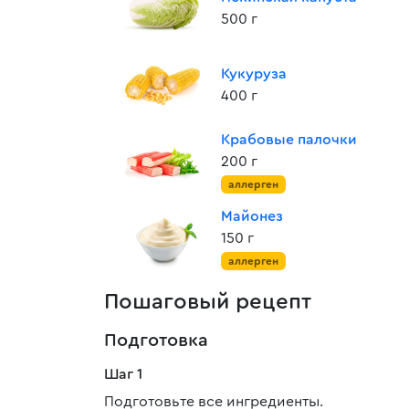
500 г
Кукуруза
400 г
Крабовые палочки
200 г
аллерген
Майонез
150 г
аллерген
Пошаговый рецепт
Подготовка
Шаг 1
Подготовьте все ингредиенты.