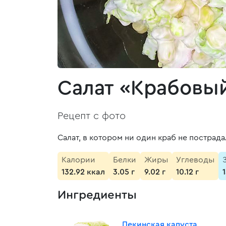
Салат «Крабовый
Рецепт с фото
Салат, в котором ни один краб не пострад
Калории
Белки
Жиры
Углеводы
132.92 ккал
3.05 г
9.02 г
10.12 г
Ингредиенты
Пекинская капуста