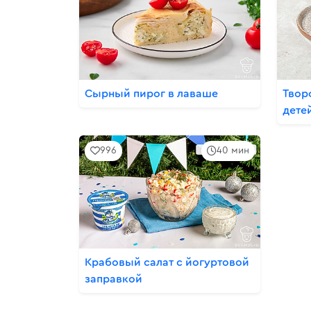
Сырный пирог в лаваше
Твор
дете
996
40 мин
Крабовый салат с йогуртовой
заправкой