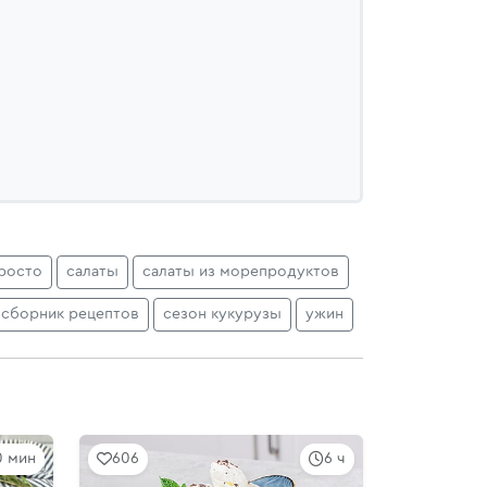
росто
салаты
салаты из морепродуктов
сборник рецептов
сезон кукурузы
ужин
0 мин
606
6 ч