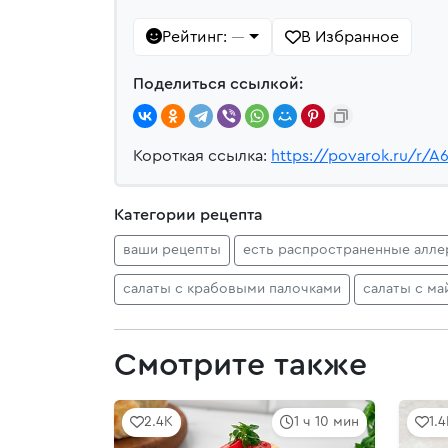
Рейтинг:
В Избранное
—
Поделиться ссылкой:
Короткая ссылка:
https://povarok.ru/r/A
Категории рецепта
ваши рецепты
есть распространенные алле
салаты с крабовыми палочками
салаты с м
Смотрите также
2.4K
1 ч 10 мин
1.