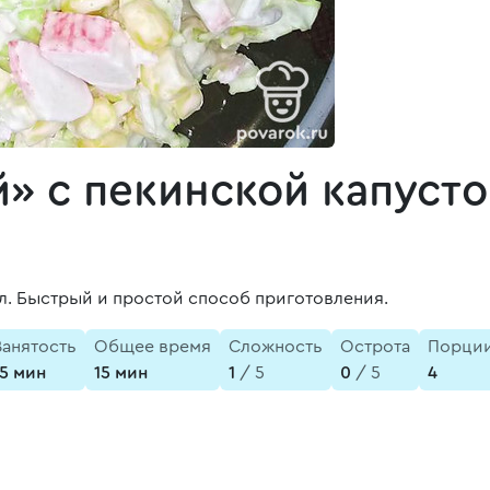
» с пекинской капуст
ал. Быстрый и простой способ приготовления.
Занятость
Общее время
Сложность
Острота
Порци
15 мин
15 мин
1
/ 5
0
/ 5
4