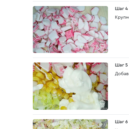
Шаг 4
Крупн
Шаг 5
Добав
Шаг 6