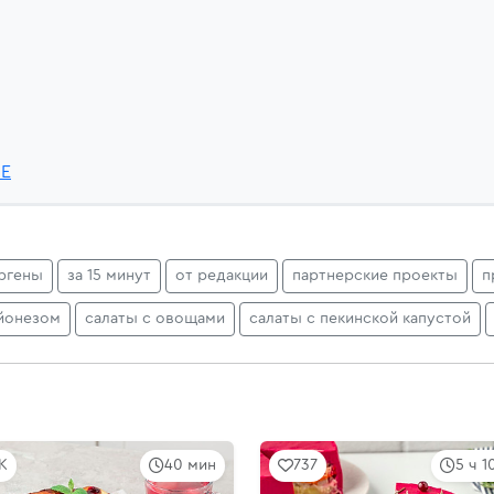
6E
ргены
за 15 минут
от редакции
партнерские проекты
п
айонезом
салаты с овощами
салаты с пекинской капустой
4K
40 мин
737
5 ч 1