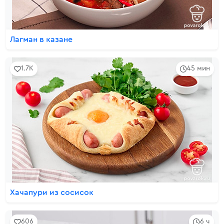
Лагман в казане
1.7K
45 мин
Хачапури из сосисок
606
6 ч