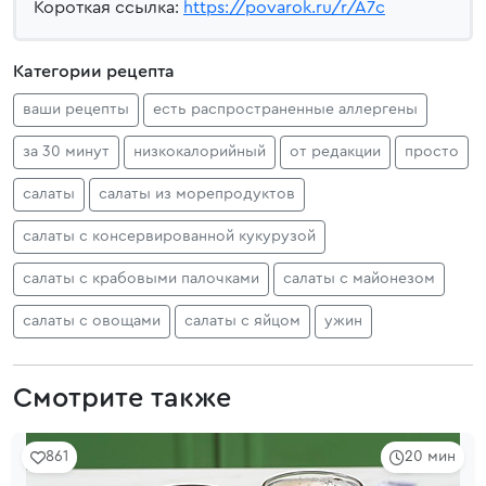
Короткая ссылка:
https://povarok.ru/r/A7c
Категории рецепта
ваши рецепты
есть распространенные аллергены
за 30 минут
низкокалорийный
от редакции
просто
салаты
салаты из морепродуктов
салаты с консервированной кукурузой
салаты с крабовыми палочками
салаты с майонезом
салаты с овощами
салаты с яйцом
ужин
Смотрите также
861
20 мин