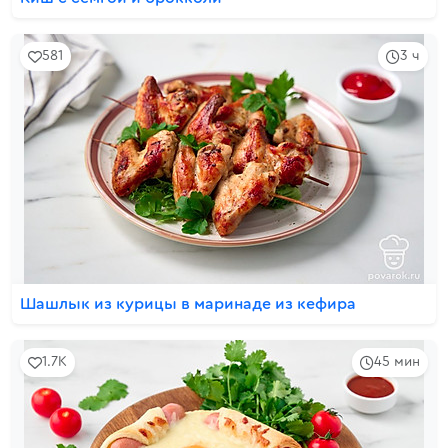
581
3 ч
Шашлык из курицы в маринаде из кефира
1.7K
45 мин