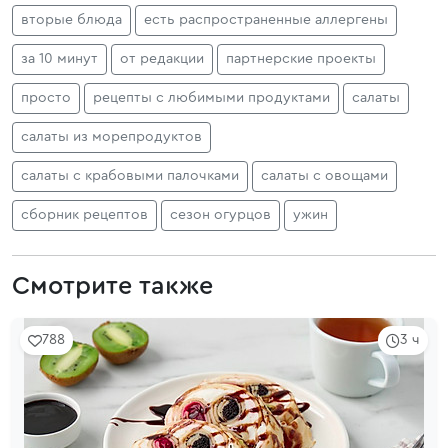
вторые блюда
есть распространенные аллергены
за 10 минут
от редакции
партнерские проекты
просто
рецепты с любимыми продуктами
салаты
салаты из морепродуктов
салаты с крабовыми палочками
салаты с овощами
сборник рецептов
сезон огурцов
ужин
Смотрите также
788
3 ч