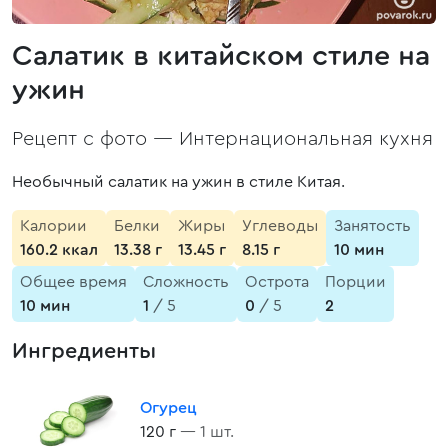
Салатик в китайском стиле на
ужин
Рецепт с фото —
Интернациональная кухня
Необычный салатик на ужин в стиле Китая.
Калории
Белки
Жиры
Углеводы
Занятость
160.2 ккал
13.38 г
13.45 г
8.15 г
10 мин
Общее время
Сложность
Острота
Порции
10 мин
1
/ 5
0
/ 5
2
Ингредиенты
Огурец
120 г
— 1 шт.