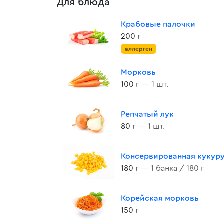
Для блюда
Крабовые палочки
200 г
аллерген
Морковь
100 г
— 1 шт.
Репчатый лук
80 г
— 1 шт.
Консервированная кукур
180 г
— 1 банка / 180 г
Корейская морковь
150 г