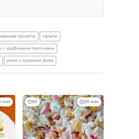
нерские проекты
салаты
ы с крабовыми палочками
ужин с куриным филе
0 мин
60
20 мин