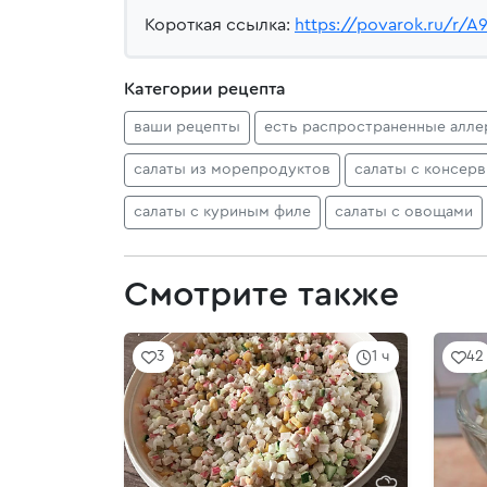
Короткая ссылка:
https://povarok.ru/r/A
Категории рецепта
ваши рецепты
есть распространенные алле
салаты из морепродуктов
салаты с консер
салаты с куриным филе
салаты с овощами
Смотрите также
3
1 ч
42