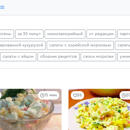
9m
ргены
за 30 минут
низкокалорийный
от редакции
парт
вированной кукурузой
салаты с корейской морковью
салат
салаты с яйцом
сборник рецептов
сезон моркови
ужин
15 мин
26
2