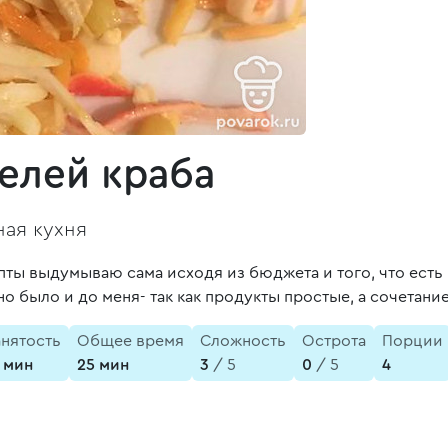
елей краба
ая кухня
ты выдумываю сама исходя из бюджета и того, что есть 
 было и до меня- так как продукты простые, а сочетание
анятость
Общее время
Сложность
Острота
Порции
5 мин
25 мин
3
/ 5
0
/ 5
4