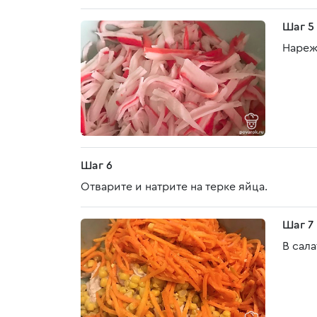
Шаг 5
Нареж
Шаг 6
Отварите и натрите на терке яйца.
Шаг 7
В сал