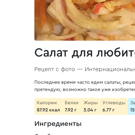
Салат для любит
Рецепт с фото —
Интернациональн
Последнее время часто едим салаты, рецеп
претендую, возможно такое уже изобретено
Калории
Белки
Жиры
Углеводы
З
87.92 ккал
7.92 г
3.04 г
6.77 г
1
Ингредиенты