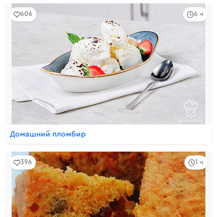
606
6 ч
Домашний пломбир
396
1 ч