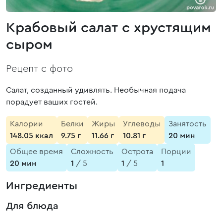
Крабовый салат с хрустящим
сыром
Рецепт с фото
Салат, созданный удивлять. Необычная подача
порадует ваших гостей.
Калории
Белки
Жиры
Углеводы
Занятость
148.05 ккал
9.75 г
11.66 г
10.81 г
20 мин
Общее время
Сложность
Острота
Порции
20 мин
1
/ 5
1
/ 5
1
Ингредиенты
Для блюда