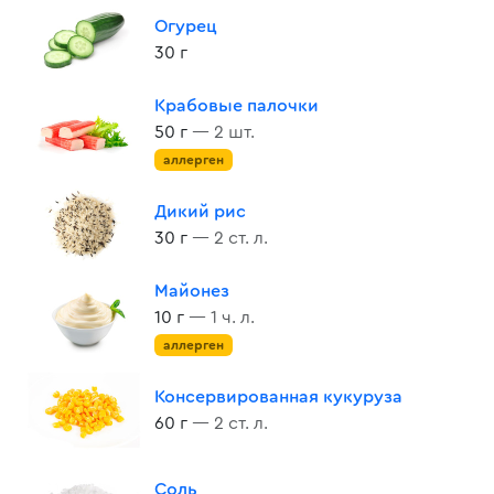
Огурец
30 г
Крабовые палочки
50 г
— 2 шт.
аллерген
Дикий рис
30 г
— 2 ст. л.
Майонез
10 г
— 1 ч. л.
аллерген
Консервированная кукуруза
60 г
— 2 ст. л.
Соль