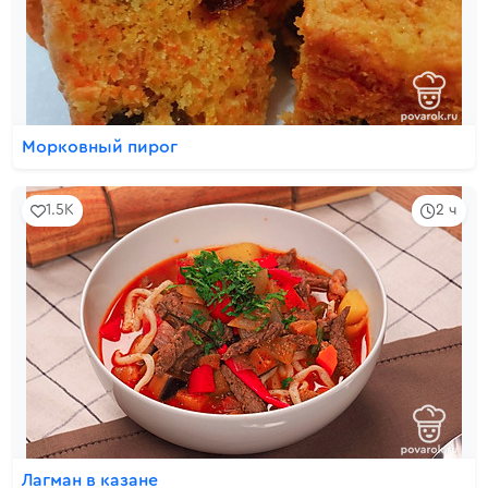
Морковный пирог
1.5K
2 ч
Лагман в казане