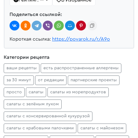
Рейтинг:
В Избранное
—
Поделиться ссылкой:
Короткая ссылка:
https://povarok.ru/r/A9o
Категории рецепта
ваши рецепты
есть распространенные аллергены
за 30 минут
от редакции
партнерские проекты
просто
салаты
салаты из морепродуктов
салаты с зелёным луком
салаты с консервированной кукурузой
салаты с крабовыми палочками
салаты с майонезом