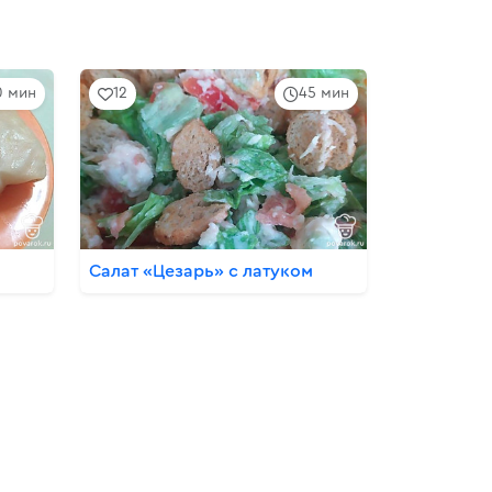
0 мин
12
45 мин
ы
Салат «Цезарь» с латуком