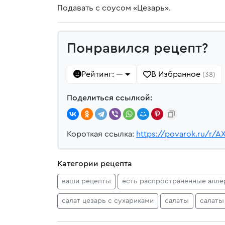
Подавать с соусом «Цезарь».
Понравился рецепт?
Рейтинг:
В Избранное
—
(38)
Поделиться ссылкой:
Короткая ссылка:
https://povarok.ru/r/A
Категории рецепта
ваши рецепты
есть распространенные алле
салат цезарь с сухариками
салаты
салаты