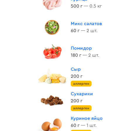
500 г
— 0.5 кг
Микс салатов
60 г
— 2 шт.
Помидор
180 г
— 2 шт.
Сыр
200 г
аллерген
Сухарики
200 г
аллерген
Куриное яйцо
60 г
— 1 шт.