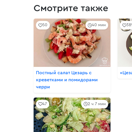
Смотрите также
50
40 мин
38
Постный салат Цезарь с
«Цез
креветками и помидорами
черри
47
2 ч 7 мин