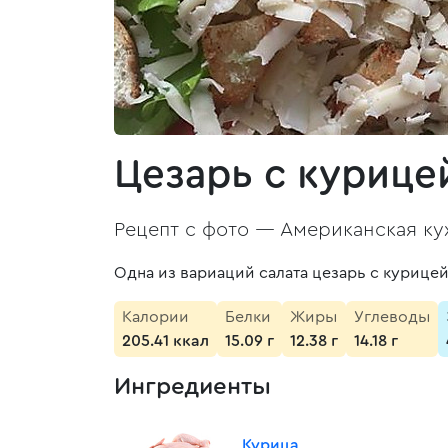
Цезарь с куриц
Рецепт с фото —
Американская ку
Одна из вариаций салата цезарь с курицей
Калории
Белки
Жиры
Углеводы
205.41 ккал
15.09 г
12.38 г
14.18 г
Ингредиенты
Курица