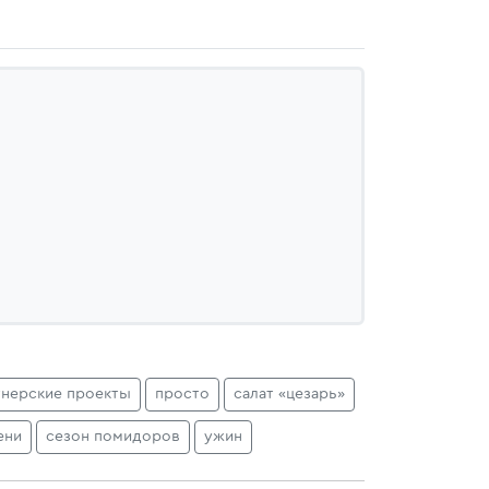
тнерские проекты
просто
салат «цезарь»
ени
сезон помидоров
ужин