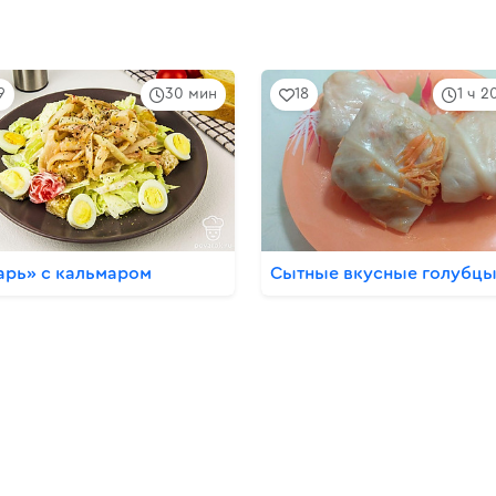
9
30 мин
18
1 ч 2
арь» с кальмаром
Сытные вкусные голубц