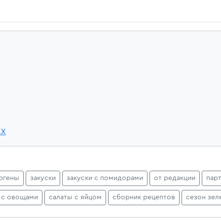
XX
ргены
закуски
закуски с помидорами
от редакции
пар
 с овощами
салаты с яйцом
сборник рецептов
сезон зел