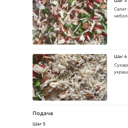
Шаг 3
Салат
небол
Шаг 4
Сухар
украш
Подача
Шаг 5