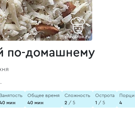
ей по-домашнему
хня
.
Занятость
Общее время
Сложность
Острота
Порци
40 мин
40 мин
2
/ 5
1
/ 5
4