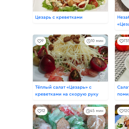
Цезарь с креветками
Неза
«Цез
9
10 мин
73
Тёплый салат «Цезарь» с
Сала
креветками на скорую руку
поми
12
45 мин
12