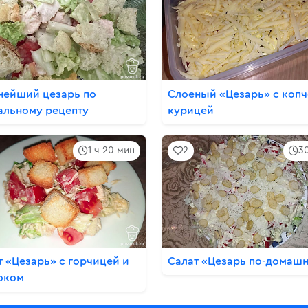
нейший цезарь по
Слоеный «Цезарь» с коп
альному рецепту
курицей
1 ч 20 мин
2
3
т «Цезарь» с горчицей и
Салат «Цезарь по-домаш
оком