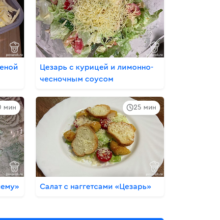
ченой
Цезарь с курицей и лимонно-
чесночным соусом
0 мин
25 мин
нему»
Салат с наггетсами «Цезарь»