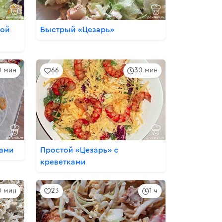
кой
Быстрый «Цезарь»
0 мин
66
30 мин
ками
Простой «Цезарь» с
креветками
0 мин
23
1 ч