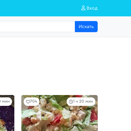
Вход
Искать
0 мин
704
1 ч 20 мин