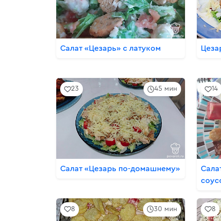
Салат «Цезарь» с латуком
Цеза
23
45 мин
14
Салат «Цезарь по-домашнему»
Сала
соус
8
30 мин
8