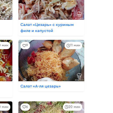
Салат «Цезарь» с куриным
филе и капустой
0 мин
9
11 мин
Салат «А-ля цезарь»
0 мин
6
20 мин