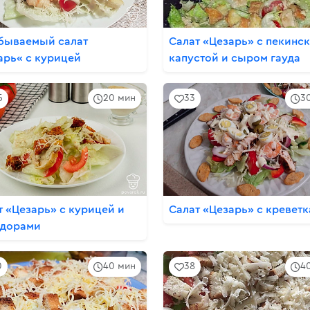
бываемый салат
Салат «Цезарь» с пекинс
арь« с курицей
капустой и сыром гауда
5
20 мин
33
3
т «Цезарь» с курицей и
Салат «Цезарь» с кревет
дорами
0
40 мин
38
4