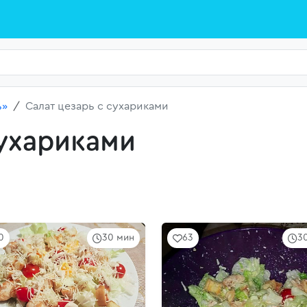
ь»
Салат цезарь с сухариками
сухариками
0
30 мин
63
3