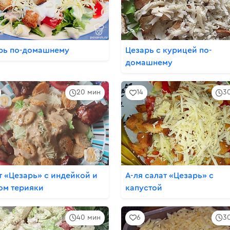
рь по-домашнему
Цезарь с курицей по-
домашнему
20 мин
14
3
т «Цезарь» с индейкой и
А-ля салат «Цезарь‎» с
ом терияки
капустой
40 мин
6
3