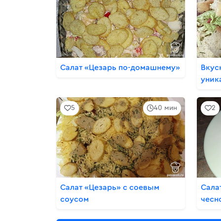
Салат «Цезарь по-домашнему»
Вкус
уник
5
40 мин
2
Салат «Цезарь» с соевым
Сала
соусом
чесн