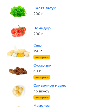
Салат-латук
200 г
Помидор
200 г
Сыр
150 г
аллерген
Сухарики
60 г
аллерген
Сливочное масло
по вкусу
аллерген
Майонез