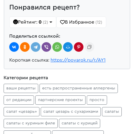
Понравился рецепт?
Рейтинг:
0
В Избранное
(2)
(12)
Поделиться ссылкой:
Короткая ссылка:
https://povarok.ru/r/AY1
Категории рецепта
ваши рецепты
есть распространенные аллергены
от редакции
партнерские проекты
просто
салат «цезарь»
салат цезарь с сухариками
салаты
салаты с куриным филе
салаты с курицей