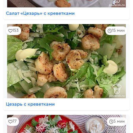
Салат «Цезарь» с креветками
153
15 мин
Цезарь с креветками
77
5 мин