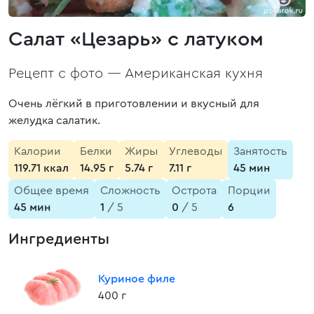
Салат «Цезарь» с латуком
Рецепт с фото —
Американская кухня
Очень лёгкий в приготовлении и вкусный для
желудка салатик.
Калории
Белки
Жиры
Углеводы
Занятость
119.71 ккал
14.95 г
5.74 г
7.11 г
45 мин
Общее время
Сложность
Острота
Порции
45 мин
1
/ 5
0
/ 5
6
Ингредиенты
Куриное филе
400 г