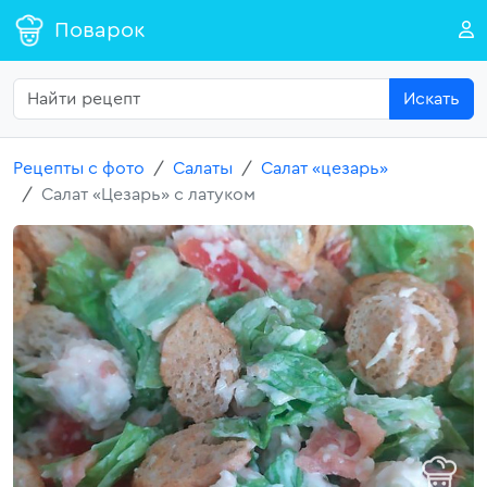
Поварок
Искать
Рецепты с фото
Салаты
Салат «цезарь»
Салат «Цезарь» с латуком