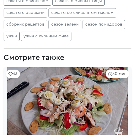
салаты с майонезом
салаты с мясом птицы
салаты с овощами
салаты со сливочным маслом
сборник рецептов
сезон зелени
сезон помидоров
ужин
ужин с куриным филе
Смотрите также
33
30 мин