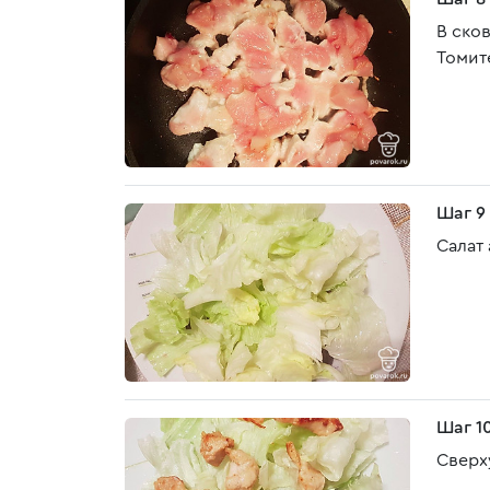
В ско
Томит
Шаг 9
Салат
Шаг 1
Сверх