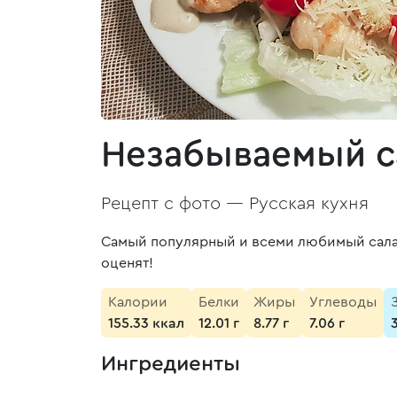
Незабываемый са
Рецепт с фото —
Русская кухня
Самый популярный и всеми любимый салат,
оценят!
Калории
Белки
Жиры
Углеводы
155.33 ккал
12.01 г
8.77 г
7.06 г
Ингредиенты