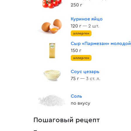
250 г
Куриное яйцо
120 г
— 2 шт.
аллерген
Сыр «Пармезан» молодой
150 г
аллерген
Соус цезарь
75 г
— 3 ст. л.
Соль
по вкусу
Пошаговый рецепт