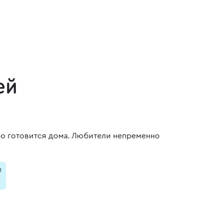
ей
ро готовится дома. Любители непременно
и