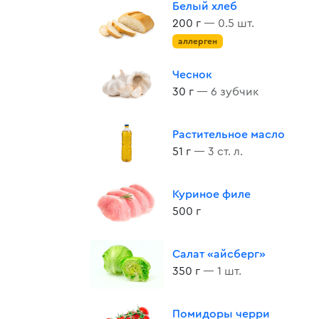
Белый хлеб
200 г
— 0.5 шт.
аллерген
Чеснок
30 г
— 6 зубчик
Растительное масло
51 г
— 3 ст. л.
Куриное филе
500 г
Салат «айсберг»
350 г
— 1 шт.
Помидоры черри