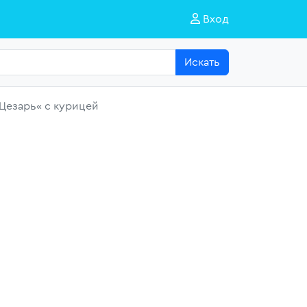
Вход
Искать
Цезарь« с курицей