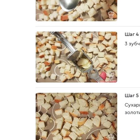
Шаг 4
3 зуб
Шаг 5
Сухар
золот