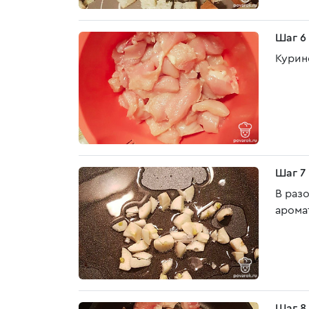
Шаг 6
Курин
Шаг 7
В раз
арома
Шаг 8