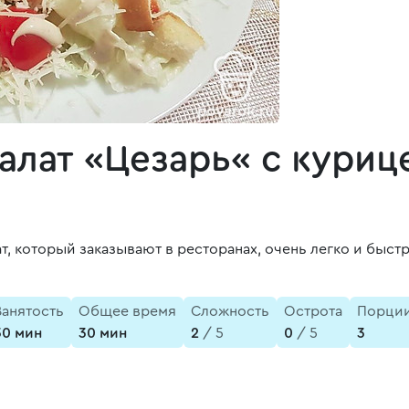
лат «Цезарь« с куриц
 который заказывают в ресторанах, очень легко и быст
Занятость
Общее время
Сложность
Острота
Порци
30 мин
30 мин
2
/ 5
0
/ 5
3