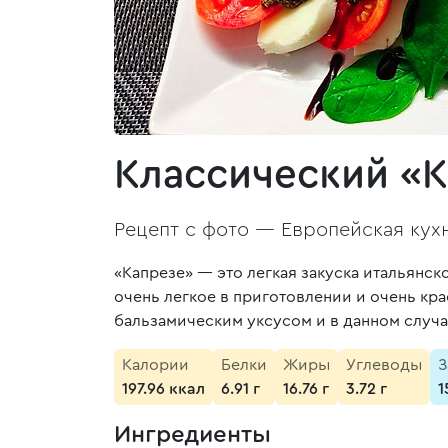
Классический «
Рецепт с фото —
Европейская кух
«Капрезе» — это легкая закуска итальянс
очень легкое в приготовлении и очень кр
бальзамическим уксусом и в данном случа
Калории
Белки
Жиры
Углеводы
З
197.96 ккал
6.91 г
16.76 г
3.72 г
1
Ингредиенты