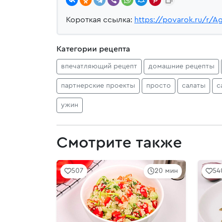
Короткая ссылка:
https://povarok.ru/r/A
Категории рецепта
впечатляющий рецепт
домашние рецепты
партнерские проекты
просто
салаты
с
ужин
Смотрите также
507
20 мин
54