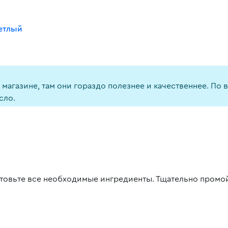
етлый
агазине, там они гораздо полезнее и качественнее. По 
сло.
товьте все необходимые ингредиенты. Тщательно промой