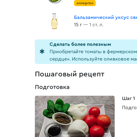
аллерген
Бальзамический уксус св
15 г
— 1 ст. л.
Cделать более полезным
Приобретайте томаты в фермерском м
сердце». Используйте оливковое ма
Пошаговый рецепт
Подготовка
Шаг 1
Подго