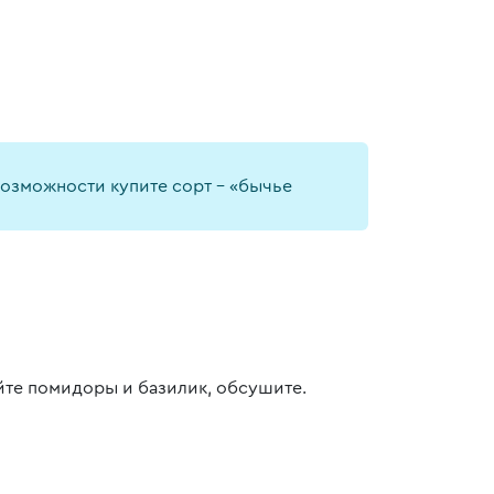
возможности купите сорт - «бычье
те помидоры и базилик, обсушите.