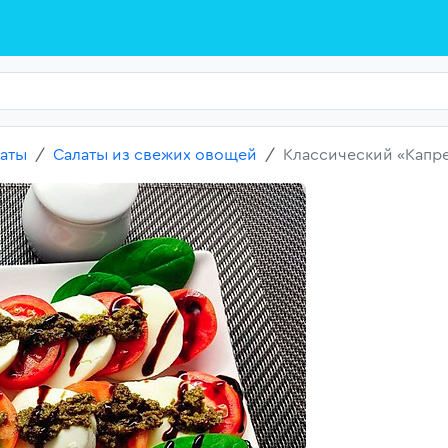
аты
Салаты из свежих овощей
Классический «Капр