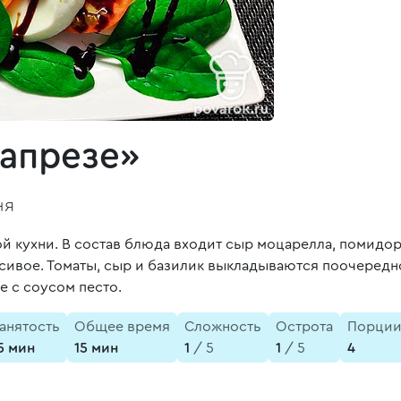
Капрезе»
ня
кой кухни. В состав блюда входит сыр моцарелла, помидо
асивое. Томаты, сыр и базилик выкладываются поочеред
е с соусом песто.
анятость
Общее время
Сложность
Острота
Порци
5 мин
15 мин
1
/ 5
1
/ 5
4