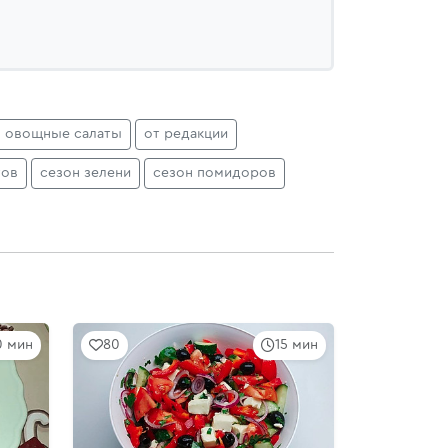
овощные салаты
от редакции
тов
сезон зелени
сезон помидоров
0 мин
80
15 мин