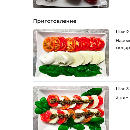
Приготовление
Шаг 2
Нареж
моцар
Шаг 3
Затем