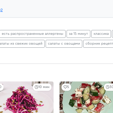
g2
есть распространенные аллергены
за 15 минут
классика
алаты из свежих овощей
салаты с овощами
сборник рецеп
0
10 мин
5
3