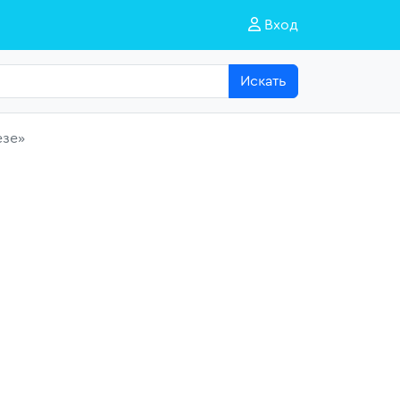
Вход
Искать
езе»