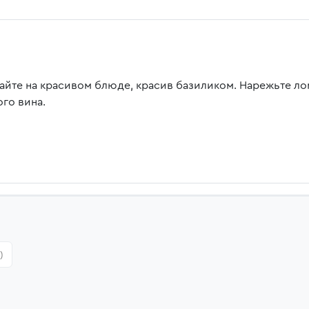
айте на красивом блюде, красив базиликом. Нарежьте ло
ого вина.
)