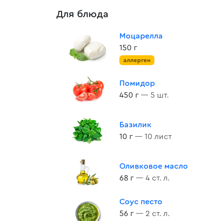
Для блюда
Моцарелла
150 г
аллерген
Помидор
450 г
— 5 шт.
Базилик
10 г
— 10 лист
Оливковое масло
68 г
— 4 ст. л.
Соус песто
56 г
— 2 ст. л.