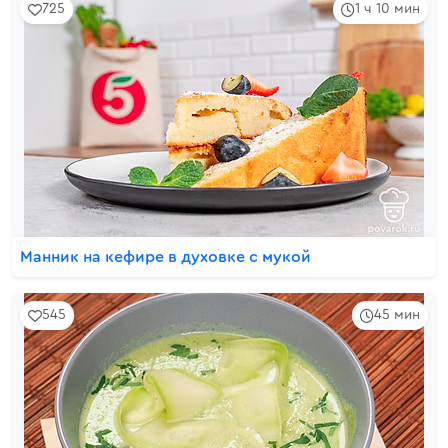
725
1 ч 10 мин
Манник на кефире в духовке с мукой
545
45 мин