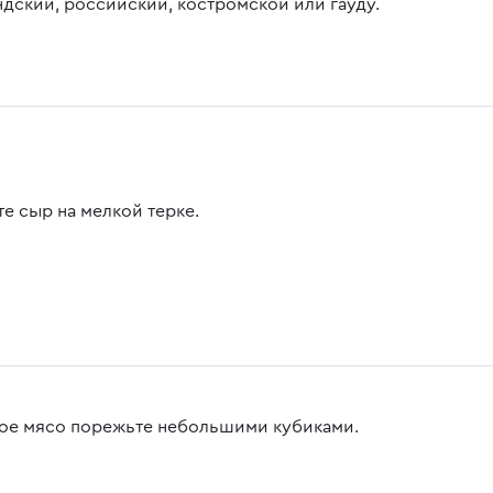
ндский, российский, костромской или гауду.
те сыр на мелкой терке.
ое мясо порежьте небольшими кубиками.