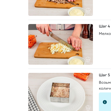
Шаг 4
Мелко
Шаг 5
Возьм
колич