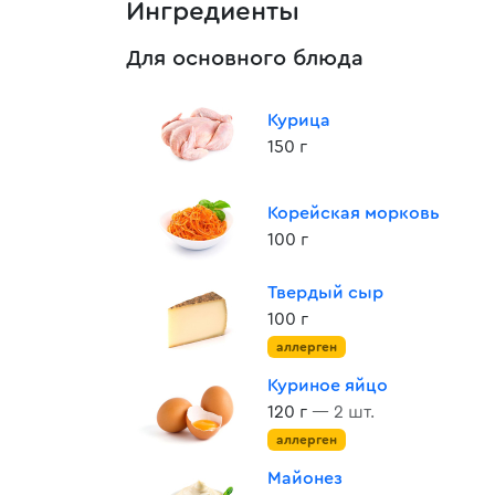
Ингредиенты
Для основного блюда
Курица
150 г
Корейская морковь
100 г
Твердый сыр
100 г
аллерген
Куриное яйцо
120 г
— 2 шт.
аллерген
Майонез