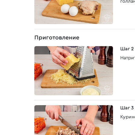
голла
Приготовление
Шаг 2
Натри
Шаг 3
Курин