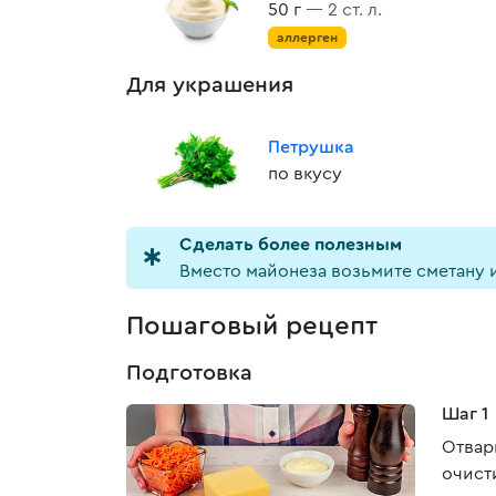
50 г
— 2 ст. л.
аллерген
Для украшения
Петрушка
по вкусу
Cделать более полезным
Вместо майонеза возьмите сметану 
Пошаговый рецепт
Подготовка
Шаг 1
Отвар
очист