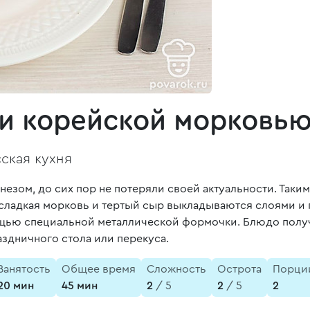
 и корейской морковь
ская кухня
зом, до сих пор не потеряли своей актуальности. Таким
 сладкая морковь и тертый сыр выкладываются слоями и
ью специальной металлической формочки. Блюдо получа
аздничного стола или перекуса.
Занятость
Общее время
Сложность
Острота
Порци
20 мин
45 мин
2
/ 5
2
/ 5
2