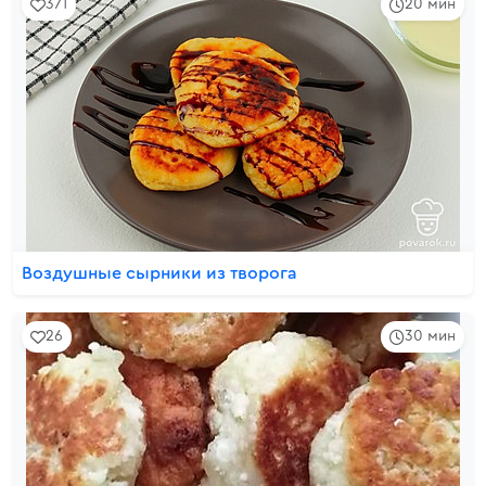
371
20 мин
Воздушные сырники из творога
26
30 мин