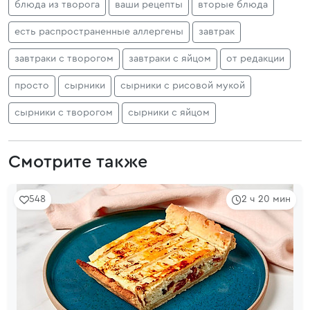
блюда из творога
ваши рецепты
вторые блюда
есть распространенные аллергены
завтрак
завтраки с творогом
завтраки с яйцом
от редакции
просто
сырники
сырники с рисовой мукой
сырники с творогом
сырники с яйцом
Смотрите также
548
2 ч 20 мин