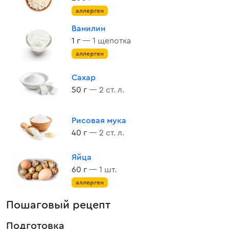
аллерген
Ванилин
1 г
— 1 щепотка
аллерген
Сахар
50 г
— 2 ст. л.
Рисовая мука
40 г
— 2 ст. л.
Яйца
60 г
— 1 шт.
аллерген
Пошаговый рецепт
Подготовка