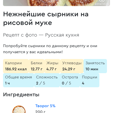
Нежнейшие сырники на
рисовой муке
Рецепт с фото —
Русская кухня
Попробуйте сырники по данному рецепту и они
получается у вас идеальными!
Калории
Белки
Жиры
Углеводы
Занятость
186.92 ккал
12.77 г
4.77 г
24.29 г
10 мин
Общее время
Сложность
Острота
Порции
1 ч
2
/ 5
0
/ 5
4
Ингредиенты
Творог 5%
200 г