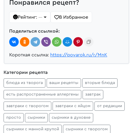
Понравился рецепт?
Рейтинг:
В Избранное
—
Поделиться ссылкой:
Короткая ссылка:
https://povarok.ru/r/MnK
Категории рецепта
блюда из творога
ваши рецепты
вторые блюда
есть распространенные аллергены
завтрак
завтраки с творогом
завтраки с яйцом
от редакции
просто
сырники
сырники в духовке
сырники с манной крупой
сырники с творогом