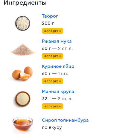
Ингредиенты
Творог
200 г
аллерген
Ржаная мука
60 г
— 2 ст. л.
аллерген
Куриное яйцо
60 г
— 1 шт.
аллерген
Манная крупа
32 г
— 2 ст. л.
аллерген
Сироп топинамбура
по вкусу