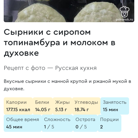
Сырники с сиропом
топинамбура и молоком в
духовке
Рецепт с фото —
Русская кухня
Вкусные сырники с манной крупой и ржаной мукой в
духовке.
Калории
Белки
Жиры
Углеводы
Занятость
177.15 ккал
14.05 г
5.13 г
18.74 г
15 мин
Общее время
Сложность
Острота
Порции
45 мин
1
/ 5
0
/ 5
2