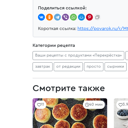
Поделиться ссылкой:
Короткая ссылка:
https://povarok.ru/r/M
Категории рецепта
Ваши рецепты с продуктами «Перекрёстка»
завтрак
от редакции
просто
сырники
Смотрите также
11
40 мин
3.