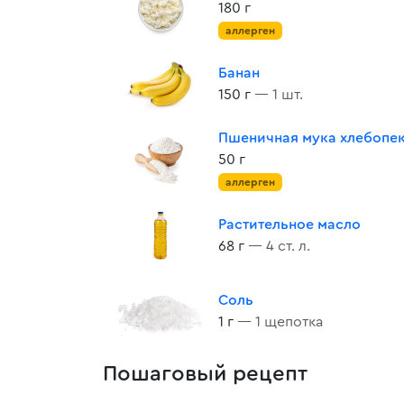
180 г
аллерген
Банан
150 г
— 1 шт.
Пшеничная мука хлебопе
50 г
аллерген
Растительное масло
68 г
— 4 ст. л.
Соль
1 г
— 1 щепотка
Пошаговый рецепт