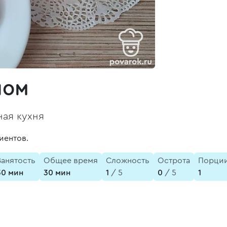
ном
ая кухня
иентов.
Занятость
Общее время
Сложность
Острота
Порци
30 мин
30 мин
1
/ 5
0
/ 5
1