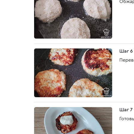
Обжар
Шаг 6
Перев
Шаг 7
Готов