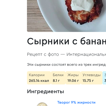
Сырники с бана
Рецепт с фото —
Интернациональн
Эти сырники состоят всего из трех ингред
Калории
Белки
Жиры
Углеводы
265.14 ккал
8.1 г
19.06 г
15.75 г
Ингредиенты
Творог 9% жирности