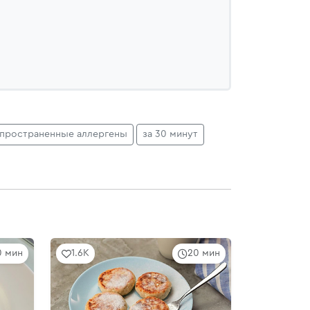
спространенные аллергены
за 30 минут
0 мин
1.6K
20 мин