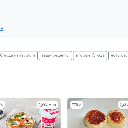
tR
блюда из творога
ваши рецепты
вторые блюда
есть ра
9K
45 мин
80
3