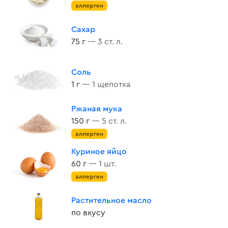
аллерген
Сахар
75 г
— 3 ст. л.
Соль
1 г
— 1 щепотка
Ржаная мука
150 г
— 5 ст. л.
аллерген
Куриное яйцо
60 г
— 1 шт.
аллерген
Растительное масло
по вкусу