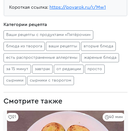
Короткая ссылка:
https://povarok.ru/r/Mw1
Категории рецепта
Ваши рецепты с продуктами «Пятёрочки»
блюда из творога
ваши рецепты
вторые блюда
есть распространенные аллергены
жареные блюда
за 15 минут
завтрак
от редакции
просто
сырники
сырники с творогом
Смотрите также
21
40 мин