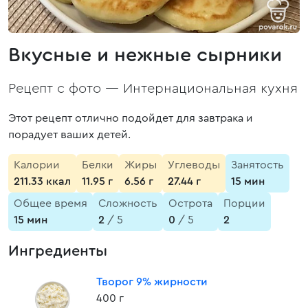
Вкусные и нежные сырники
Рецепт с фото —
Интернациональная кухня
Этот рецепт отлично подойдет для завтрака и
порадует ваших детей.
Калории
Белки
Жиры
Углеводы
Занятость
211.33 ккал
11.95 г
6.56 г
27.44 г
15 мин
Общее время
Сложность
Острота
Порции
15 мин
2
/ 5
0
/ 5
2
Ингредиенты
Творог 9% жирности
400 г