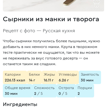
Сырники из манки и творога
Рецепт с фото —
Русская кухня
Чтобы сырники получились более пышными, нужно
добавить в них немного манки. Крупа в творожном
тесте практически не ощущается, так что вы можете
не переживать за вкус готового десерта — он
останется таким же сладким.
Калории
Белки
Жиры
Углеводы
Занятость
226.13 ккал
14 г
16.11 г
6.26 г
30 мин
Общее время
Сложность
Острота
Порции
30 мин
2
/ 5
0
/ 5
2
Ингредиенты