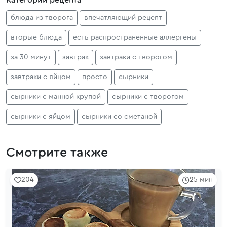
Категории рецепта
блюда из творога
впечатляющий рецепт
вторые блюда
есть распространенные аллергены
за 30 минут
завтрак
завтраки с творогом
завтраки с яйцом
просто
сырники
сырники с манной крупой
сырники с творогом
сырники с яйцом
сырники со сметаной
Смотрите также
204
25 мин