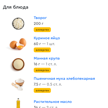
Для блюда
Творог
200 г
аллерген
Куриное яйцо
60 г
— 1 шт.
аллерген
Манная крупа
16 г
— 1 ст. л.
аллерген
Пшеничная мука хлебопекарная
7.5 г
— 0.5 ст. л.
аллерген
Растительное масло
34 г
— 2 ст. л.