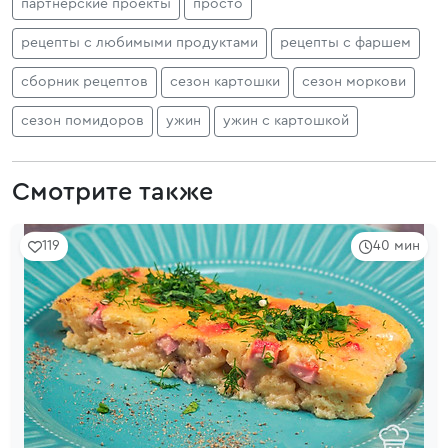
партнерские проекты
просто
рецепты с любимыми продуктами
рецепты с фаршем
сборник рецептов
сезон картошки
сезон моркови
сезон помидоров
ужин
ужин с картошкой
Смотрите также
119
40 мин