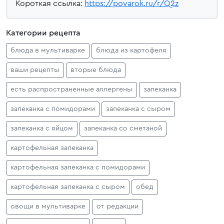
Короткая ссылка:
https://povarok.ru/r/Q2z
Категории рецепта
блюда в мультиварке
блюда из картофеля
ваши рецепты
вторые блюда
есть распространенные аллергены
запеканка
запеканка с помидорами
запеканка с сыром
запеканка с яйцом
запеканка со сметаной
картофельная запеканка
картофельная запеканка с помидорами
картофельная запеканка с сыром
обед
овощи в мультиварке
от редакции