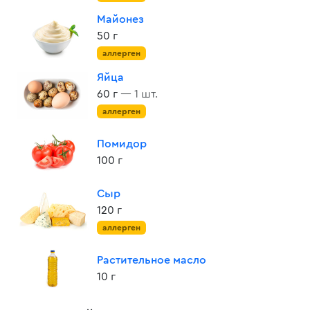
Майонез
50 г
аллерген
Яйца
60 г
— 1 шт.
аллерген
Помидор
100 г
Сыр
120 г
аллерген
Растительное масло
10 г