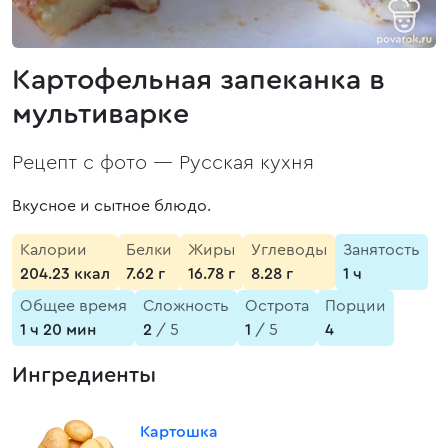
Картофельная запеканка в
мультиварке
Рецепт с фото —
Русская кухня
Вкусное и сытное блюдо.
Калории
Белки
Жиры
Углеводы
Занятость
204.23 ккал
7.62 г
16.78 г
8.28 г
1 ч
Общее время
Сложность
Острота
Порции
1 ч 20 мин
2
/ 5
1
/ 5
4
Ингредиенты
Картошка