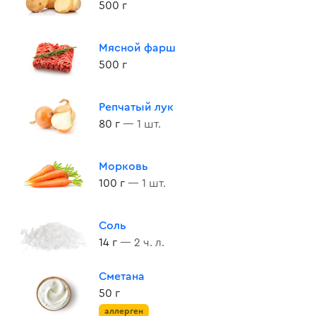
500 г
Мясной фарш
500 г
Репчатый лук
80 г
— 1 шт.
Морковь
100 г
— 1 шт.
Соль
14 г
— 2 ч. л.
Сметана
50 г
аллерген