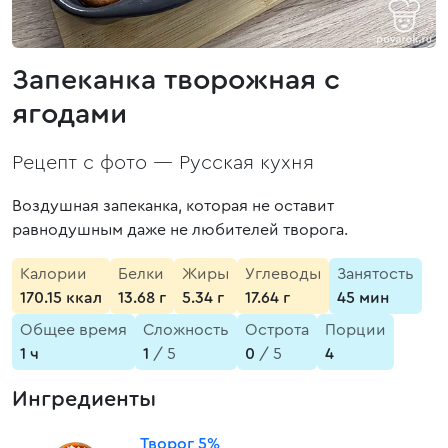
Запеканка творожная с
ягодами
Рецепт с фото —
Русская кухня
Воздушная запеканка, которая не оставит
равнодушным даже не любителей творога.
Калории
Белки
Жиры
Углеводы
Занятость
170.15 ккал
13.68 г
5.34 г
17.64 г
45 мин
Общее время
Сложность
Острота
Порции
1 ч
1
/ 5
0
/ 5
4
Ингредиенты
Творог 5%