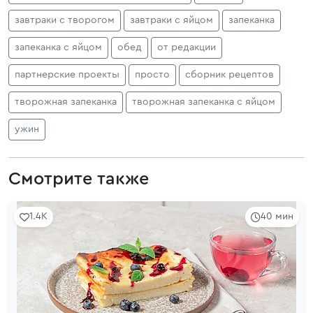
завтраки с творогом
завтраки с яйцом
запеканка
запеканка с яйцом
обед
от редакции
партнерские проекты
просто
сборник рецептов
творожная запеканка
творожная запеканка с яйцом
ужин
Смотрите также
1.4K
40 мин