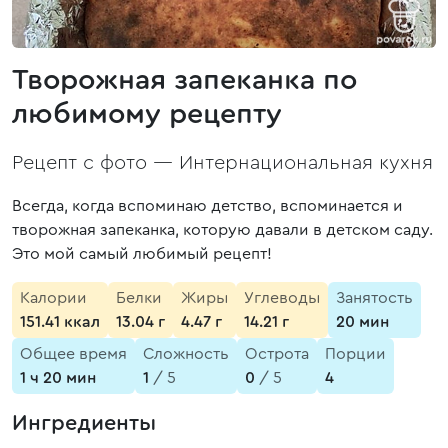
Творожная запеканка по
любимому рецепту
Рецепт с фото —
Интернациональная кухня
Всегда, когда вспоминаю детство, вспоминается и
творожная запеканка, которую давали в детском саду.
Это мой самый любимый рецепт!
Калории
Белки
Жиры
Углеводы
Занятость
151.41 ккал
13.04 г
4.47 г
14.21 г
20 мин
Общее время
Сложность
Острота
Порции
1 ч 20 мин
1
/ 5
0
/ 5
4
Ингредиенты