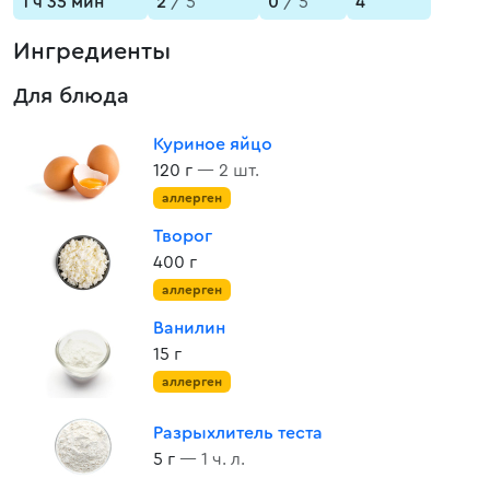
1 ч 35 мин
2
/ 5
0
/ 5
4
Ингредиенты
Для блюда
Куриное яйцо
120 г
— 2 шт.
аллерген
Творог
400 г
аллерген
Ванилин
15 г
аллерген
Разрыхлитель теста
5 г
— 1 ч. л.