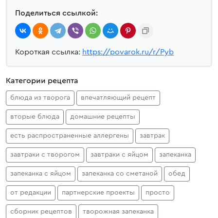
Поделиться ссылкой:
Короткая ссылка:
https://povarok.ru/r/Pyb
Категории рецепта
блюда из творога
впечатляющий рецепт
вторые блюда
домашние рецепты
есть распространенные аллергены
завтрак
завтраки с творогом
завтраки с яйцом
запеканка
запеканка с яйцом
запеканка со сметаной
обед
от редакции
партнерские проекты
просто
сборник рецептов
творожная запеканка