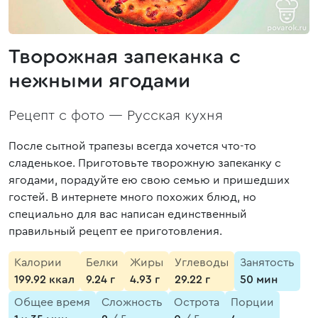
Творожная запеканка с
нежными ягодами
Рецепт с фото —
Русская кухня
После сытной трапезы всегда хочется что-то
сладенькое. Приготовьте творожную запеканку с
ягодами, порадуйте ею свою семью и пришедших
гостей. В интернете много похожих блюд, но
специально для вас написан единственный
правильный рецепт ее приготовления.
Калории
Белки
Жиры
Углеводы
Занятость
199.92 ккал
9.24 г
4.93 г
29.22 г
50 мин
Общее время
Сложность
Острота
Порции