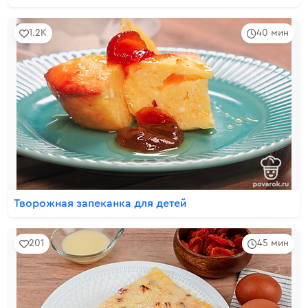
1.2K
40 мин
Творожная запеканка для детей
201
45 мин