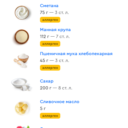
Сметана
75 г
— 3 ст. л.
аллерген
Манная крупа
112 г
— 7 ст. л.
аллерген
Пшеничная мука хлебопекарная
45 г
— 3 ст. л.
аллерген
Сахар
200 г
— 8 ст. л.
Сливочное масло
5 г
аллерген