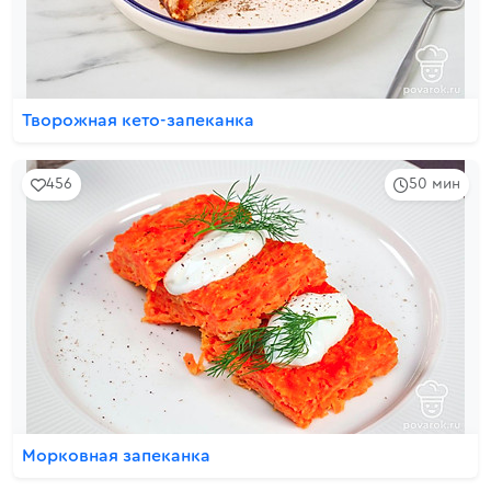
Творожная кето-запеканка
456
50 мин
Морковная запеканка