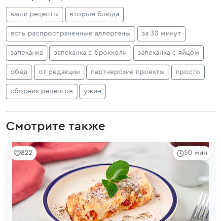
ваши рецепты
вторые блюда
есть распространенные аллергены
за 30 минут
запеканка
запеканка с брокколи
запеканка с яйцом
обед
от редакции
партнерские проекты
просто
сборник рецептов
ужин
Смотрите также
822
50 мин