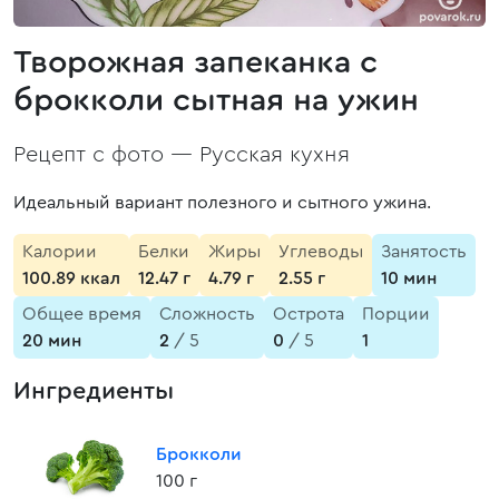
Творожная запеканка с
брокколи сытная на ужин
Рецепт с фото —
Русская кухня
Идеальный вариант полезного и сытного ужина.
Калории
Белки
Жиры
Углеводы
Занятость
100.89 ккал
12.47 г
4.79 г
2.55 г
10 мин
Общее время
Сложность
Острота
Порции
20 мин
2
/ 5
0
/ 5
1
Ингредиенты
Брокколи
100 г