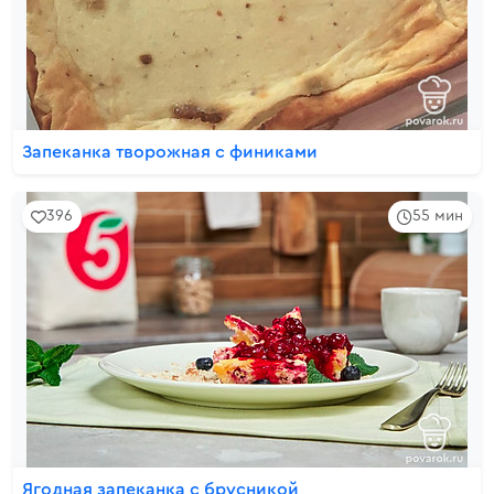
Запеканка творожная с финиками
396
55 мин
Ягодная запеканка с брусникой