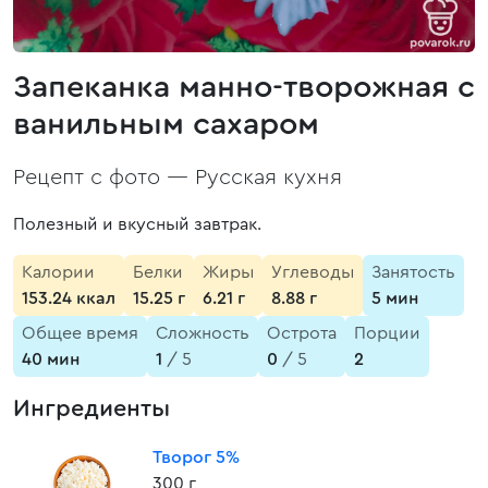
Запеканка манно-творожная с
ванильным сахаром
Рецепт с фото —
Русская кухня
Полезный и вкусный завтрак.
Калории
Белки
Жиры
Углеводы
Занятость
153.24 ккал
15.25 г
6.21 г
8.88 г
5 мин
Общее время
Сложность
Острота
Порции
40 мин
1
/ 5
0
/ 5
2
Ингредиенты
Творог 5%
300 г