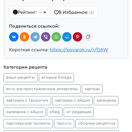
Рейтинг:
В Избранное
—
(2)
Поделиться ссылкой:
Короткая ссылка:
https://povarok.ru/r/Q6W
Категории рецепта
ваши рецепты
вторые блюда
есть распространенные аллергены
завтрак
завтраки с творогом
завтраки с яйцом
запеканка
запеканка с яйцом
обед
от редакции
партнерские проекты
просто
сборник рецептов