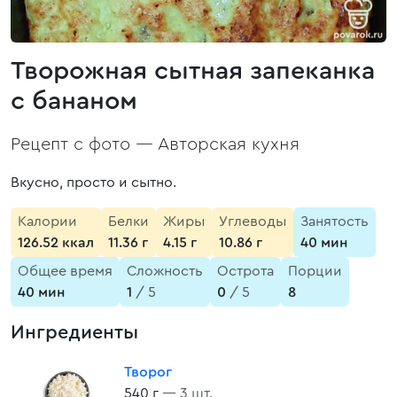
Творожная сытная запеканка
с бананом
Рецепт с фото —
Авторская кухня
Вкусно, просто и сытно.
Калории
Белки
Жиры
Углеводы
Занятость
126.52 ккал
11.36 г
4.15 г
10.86 г
40 мин
Общее время
Сложность
Острота
Порции
40 мин
1
/ 5
0
/ 5
8
Ингредиенты
Творог
540 г
— 3 шт.