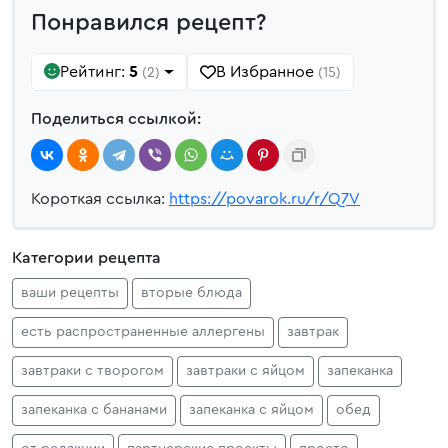
Понравился рецепт?
Рейтинг:
5
В Избранное
(2)
(15)
Поделиться ссылкой:
Короткая ссылка:
https://povarok.ru/r/Q7V
Категории рецепта
ваши рецепты
вторые блюда
есть распространенные аллергены
завтрак
завтраки с творогом
завтраки с яйцом
запеканка
запеканка с бананами
запеканка с яйцом
обед