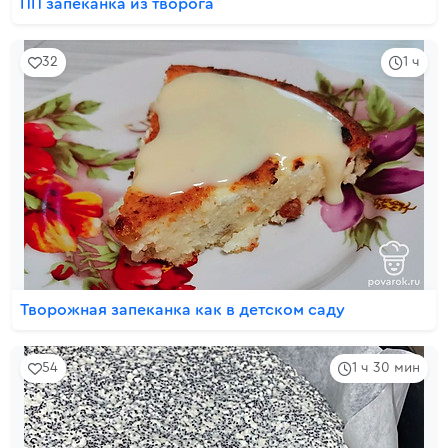
ПП запеканка из творога
32
1 ч
Творожная запеканка как в детском саду
54
1 ч 30 мин