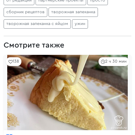
от редакции
партнерские проекты
просто
сборник рецептов
творожная запеканка
творожная запеканка с яйцом
ужин
Смотрите также
138
2 ч 30 мин