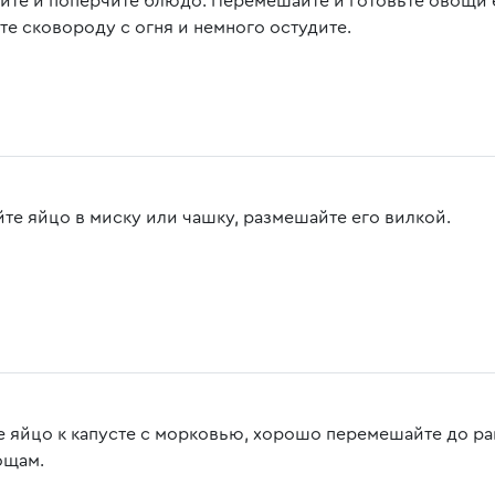
ите и поперчите блюдо. Перемешайте и готовьте овощи е
те сковороду с огня и немного остудите.
йте яйцо в миску или чашку, размешайте его вилкой.
е яйцо к капусте с морковью, хорошо перемешайте до р
ощам.