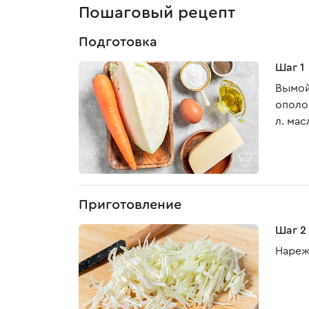
Пошаговый рецепт
Подготовка
Шаг 1
Вымой
ополо
л. мас
Приготовление
Шаг 2
Нареж