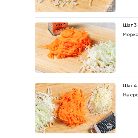
Шаг 3
Морко
Шаг 4
На ср