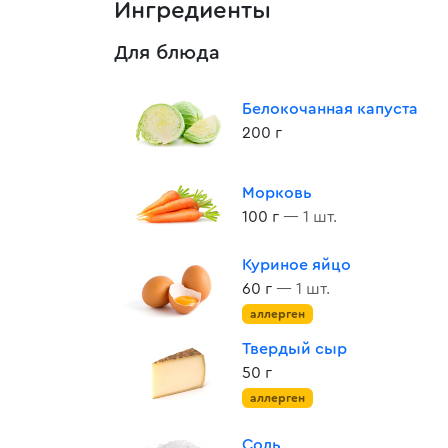
Ингредиенты
Для блюда
Белокочанная капуста
200 г
Морковь
100 г
— 1 шт.
Куриное яйцо
60 г
— 1 шт.
аллерген
Твердый сыр
50 г
аллерген
Соль