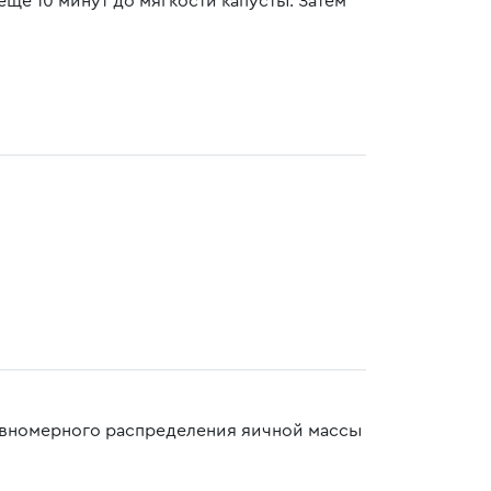
ще 10 минут до мягкости капусты. Затем
авномерного распределения яичной массы