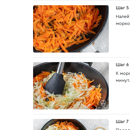
Шаг 5
Налей
морко
Шаг 6
К мор
минут.
Шаг 7