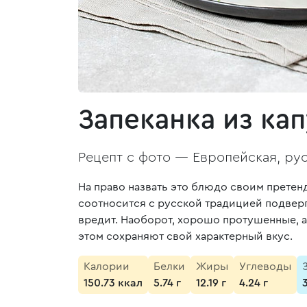
Запеканка из ка
Рецепт с фото —
Европейская, рус
На право назвать это блюдо своим претенд
соотносится с русской традицией подверг
вредит. Наоборот, хорошо протушенные, а
этом сохраняют свой характерный вкус.
Калории
Белки
Жиры
Углеводы
150.73 ккал
5.74 г
12.19 г
4.24 г