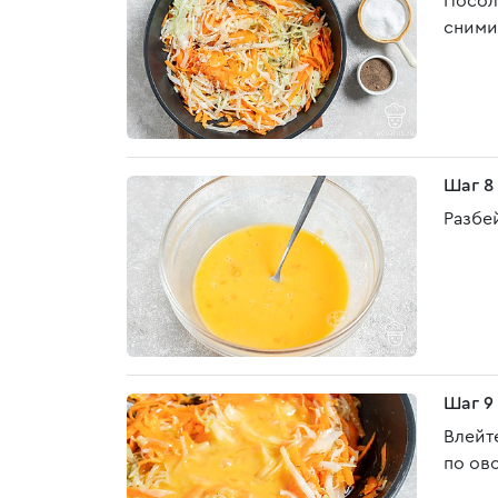
Посол
сними
Шаг 8
Разбе
Шаг 9
Влейт
по ов