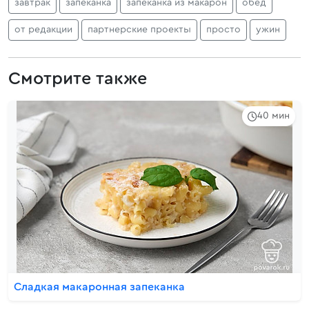
завтрак
запеканка
запеканка из макарон
обед
от редакции
партнерские проекты
просто
ужин
Смотрите также
40 мин
Сладкая макаронная запеканка