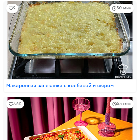
9
50 мин
Макаронная запеканка с колбасой и сыром
7.6K
55 мин