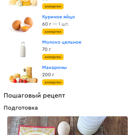
аллерген
Куриное яйцо
60 г
— 1 шт.
аллерген
Молоко цельное
70 г
аллерген
Макароны
200 г
аллерген
Пошаговый рецепт
Подготовка