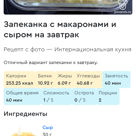
Запеканка с макаронами и
сыром на завтрак
Рецепт с фото —
Интернациональная кухня
Отличный вариант запеканки к завтраку.
Калории
Белки
Жиры
Углеводы
Занятость
253.25 ккал
10.92 г
6.09 г
40.68 г
40 мин
Общее время
Сложность
Острота
Порции
40 мин
1
/ 5
0
/ 5
2
Ингредиенты
Сыр
30 г