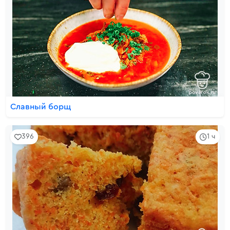
Славный борщ
396
1 ч