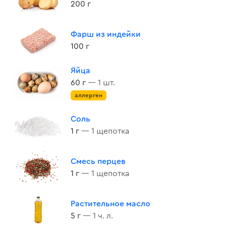
200 г
Фарш из индейки
100 г
Яйца
60 г
— 1 шт.
аллерген
Соль
1 г
— 1 щепотка
Смесь перцев
1 г
— 1 щепотка
Растительное масло
5 г
— 1 ч. л.