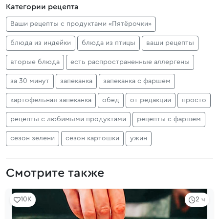
Категории рецепта
Ваши рецепты с продуктами «Пятёрочки»
блюда из индейки
блюда из птицы
ваши рецепты
вторые блюда
есть распространенные аллергены
за 30 минут
запеканка
запеканка с фаршем
картофельная запеканка
обед
от редакции
просто
рецепты с любимыми продуктами
рецепты с фаршем
сезон зелени
сезон картошки
ужин
Смотрите также
10K
2 ч