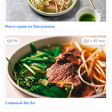
Мисо-крем из баклажана
2.9K
2 ч 30 мин
Славный Фо Бо