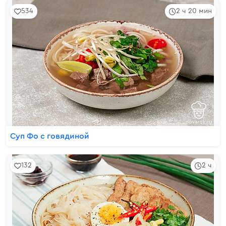
534
2 ч 20 мин
Суп Фо с говядиной
132
2 ч