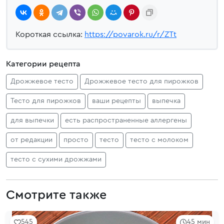
Короткая ссылка:
https://povarok.ru/r/ZTt
Категории рецепта
Дрожжевое тесто
Дрожжевое тесто для пирожков
Тесто для пирожков
ваши рецепты
выпечка
для выпечки
есть распространенные аллергены
от редакции
просто
тесто
тесто с молоком
тесто с сухими дрожжами
Смотрите также
545
45 мин