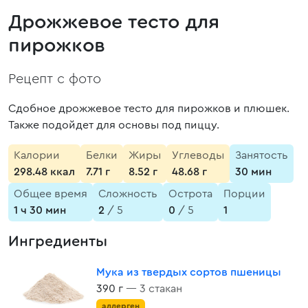
Дрожжевое тесто для
пирожков
Рецепт с фото
Сдобное дрожжевое тесто для пирожков и плюшек.
Также подойдет для основы под пиццу.
Калории
Белки
Жиры
Углеводы
Занятость
298.48 ккал
7.71 г
8.52 г
48.68 г
30 мин
Общее время
Сложность
Острота
Порции
1 ч 30 мин
2
/ 5
0
/ 5
1
Ингредиенты
Мука из твердых сортов пшеницы
390 г
— 3 стакан
аллерген