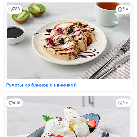
788
3 ч
Рулеты из блинов с начинкой
606
6 ч