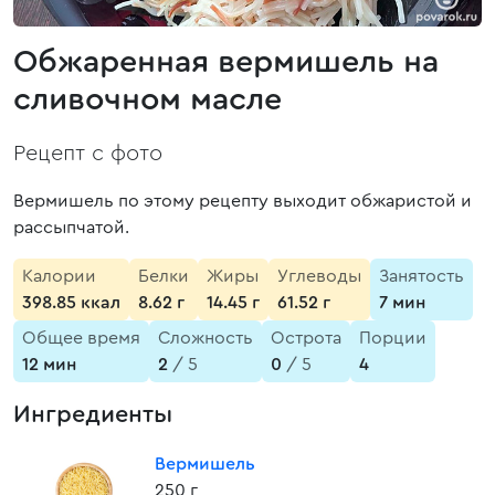
Обжаренная вермишель на
сливочном масле
Рецепт с фото
Вермишель по этому рецепту выходит обжаристой и
рассыпчатой.
Калории
Белки
Жиры
Углеводы
Занятость
398.85 ккал
8.62 г
14.45 г
61.52 г
7 мин
Общее время
Сложность
Острота
Порции
12 мин
2
/ 5
0
/ 5
4
Ингредиенты
Вермишель
250 г