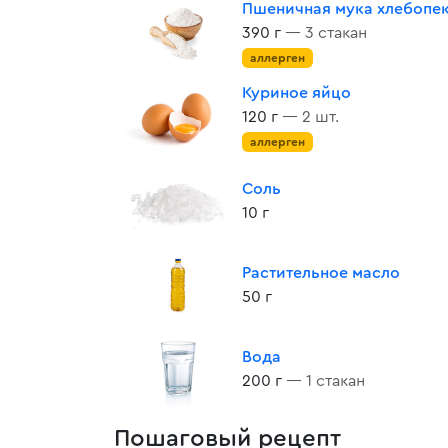
Пшеничная мука хлебопе
390 г
— 3 стакан
аллерген
Куриное яйцо
120 г
— 2 шт.
аллерген
Соль
10 г
Растительное масло
50 г
Вода
200 г
— 1 стакан
Пошаговый рецепт