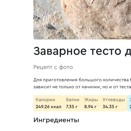
Заварное тесто 
Рецепт с фото
Для приготовления большого количества б
зависит не только от начинки, но и от теста
Калории
Белки
Жиры
Углеводы
249.26 ккал
7.35 г
8.94 г
34.35 г
Ингредиенты