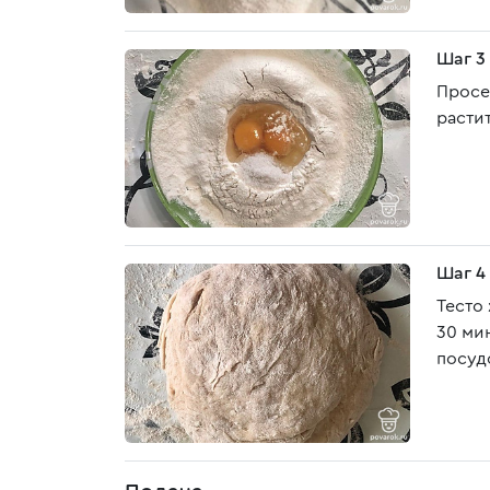
Шаг 3
Просе
расти
Шаг 4
Тесто
30 ми
посуд