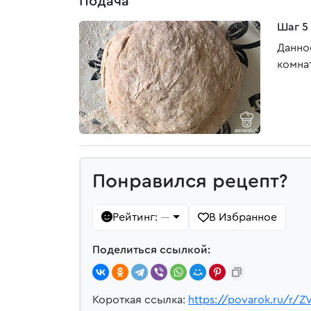
Подача
Шаг 5
Данно
комна
Понравился рецепт?
Рейтинг:
В Избранное
—
Поделиться ссылкой:
Короткая ссылка:
https://povarok.ru/r/Z