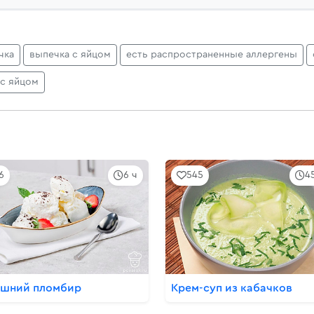
чка
выпечка с яйцом
есть распространенные аллергены
 с яйцом
6
6 ч
545
4
шний пломбир
Крем-суп из кабачков