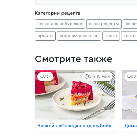
Категории рецепта
Тесто для чебуреков
ваши рецепты
выпе
просто
сборник рецептов
тесто
тесто
Смотрите также
737
5 ч 10 мин
60
Чизкейк «Селедка под шубой»
Дома