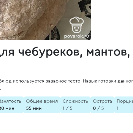
для чебуреков, мантов,
люд используется заварное тесто. Навык готовки данног
.
Занятость
Общее время
Сложность
Острота
Порци
20 мин
55 мин
1
/ 5
0
/ 5
1