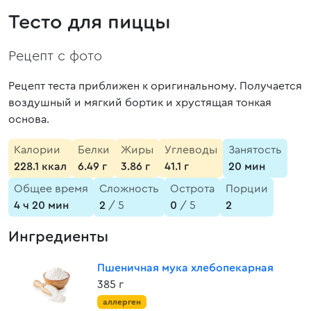
Тесто для пиццы
Рецепт с фото
Рецепт теста приближен к оригинальному. Получается
воздушный и мягкий бортик и хрустящая тонкая
основа.
Калории
Белки
Жиры
Углеводы
Занятость
228.1 ккал
6.49 г
3.86 г
41.1 г
20 мин
Общее время
Сложность
Острота
Порции
4 ч 20 мин
2
/ 5
0
/ 5
2
Ингредиенты
Пшеничная мука хлебопекарная
385 г
аллерген