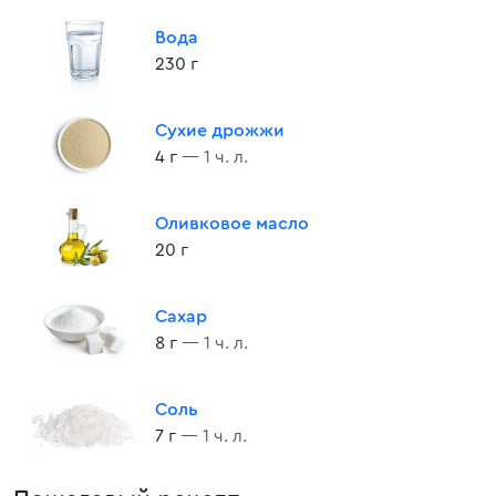
Вода
230 г
Сухие дрожжи
4 г
— 1 ч. л.
Оливковое масло
20 г
Сахар
8 г
— 1 ч. л.
Соль
7 г
— 1 ч. л.