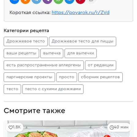
Короткая ссылка:
https://povarok.ru/r/ZVd
Категории рецепта
Дрожжевое тесто
Дрожжевое тесто для пиццы
ваши рецепты
выпечка
для выпечки
есть распространенные аллергены
от редакции
партнерские проекты
просто
сборник рецептов
тесто
тесто с сухими дрожжами
Смотрите также
1.8K
40 мин