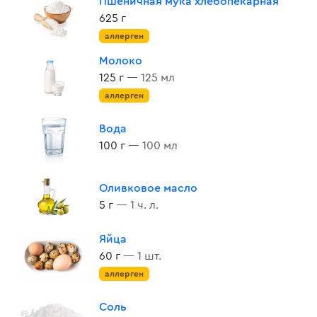
Пшеничная мука хлебопекарная
625 г
аллерген
Молоко
125 г
— 125 мл
аллерген
Вода
100 г
— 100 мл
Оливковое масло
5 г
— 1 ч. л.
Яйца
60 г
— 1 шт.
аллерген
Соль