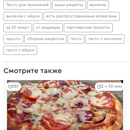
Тесто для пельменей
ваши рецепты
выпечка
выпечка с яйцом
есть распространенные аллергены
за 30 минут
от редакции
партнерские проекты
просто
сборник рецептов
тесто
тесто с молоком
тесто с яйцом
Смотрите также
287
2 ч 30 мин