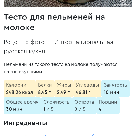
Тесто для пельменей на
молоке
Рецепт с фото —
Интернациональная,
русская кухня
Пельмени из такого теста на молоке получаются
очень вкусными.
Калории
Белки
Жиры
Углеводы
Занятость
248.26 ккал
8.45 г
2.49 г
46.81 г
10 мин
Общее время
Сложность
Острота
Порции
30 мин
1
/ 5
0
/ 5
4
Ингредиенты