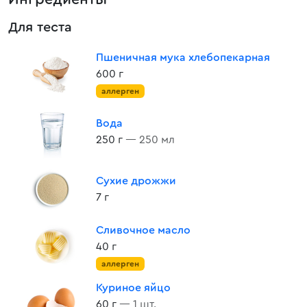
Для теста
Пшеничная мука хлебопекарная
600 г
аллерген
Вода
250 г
— 250 мл
Сухие дрожжи
7 г
Сливочное масло
40 г
аллерген
Куриное яйцо
60 г
— 1 шт.