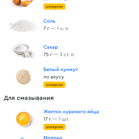
аллерген
Соль
7 г
— 1 ч. л.
Сахар
75 г
— 3 ст. л.
Белый кунжут
по вкусу
аллерген
Для смазывания
Желток куриного яйца
17 г
— 1 шт.
аллерген
Молоко