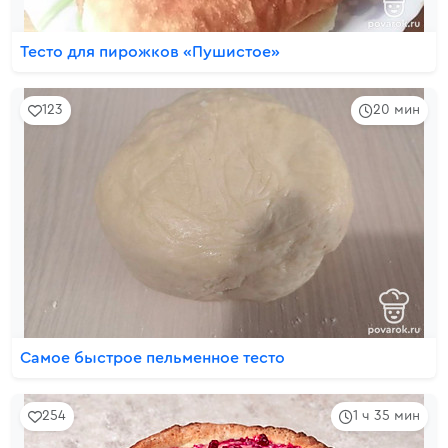
Тесто для пирожков «Пушистое»
123
20 мин
Самое быстрое пельменное тесто
254
1 ч 35 мин