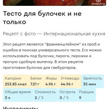
Тесто для булочек и не
только
Рецепт с фото —
Интернациональная кухня
Этот рецепт является "франкенштейном" из проб и
ошибок в поисках универсального теста. Его можно
использовать под булочки, пироги, пирожки и
прочую сдобную выпечку. В этом рецепте
приготовим булочки для гамбургеров.
Калории
Белки
Жиры
Углеводы
Занятость
253.85 ккал
7.21 г
4.96 г
44.96 г
35 мин
Общее время
Сложность
Острота
Порции
3 ч
2
/ 5
0
/ 5
9
Ингредиенты