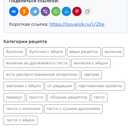
Поделиться ссылкой:
Короткая ссылка:
https://povarok.ru/r/ZXe
Категории рецепта
булочки
булочки с яйцом
ваши рецепты
выпечка
выпечка из дрожжевого теста
выпечка с яйцом
есть распространенные аллергены
завтрак
завтраки с яйцом
от редакции
партнерские проекты
перекус
просто
сборник рецептов
тесто
тесто с молоком
тесто с сухими дрожжами
тесто с яйцом