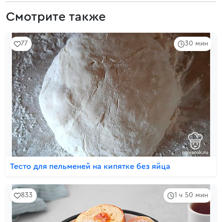
Смотрите также
77
30 мин
Тесто для пельменей на кипятке без яйца
833
1 ч 50 мин