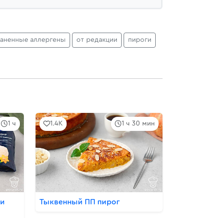
раненные аллергены
от редакции
пироги
1 ч
1.4K
1 ч 30 мин
ми
Тыквенный ПП пирог