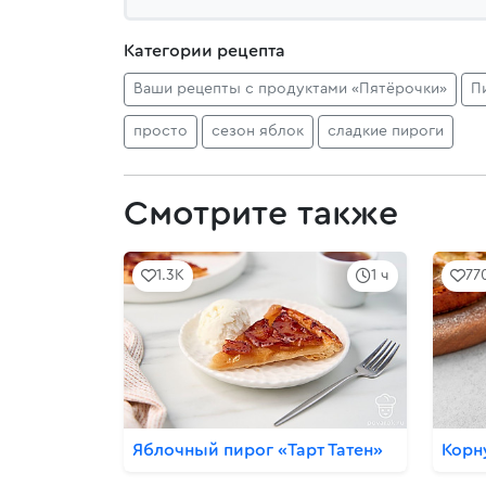
Категории рецепта
Ваши рецепты с продуктами «Пятёрочки»
П
просто
сезон яблок
сладкие пироги
Смотрите также
1.3K
1 ч
77
Яблочный пирог «Тарт Татен»
Корн