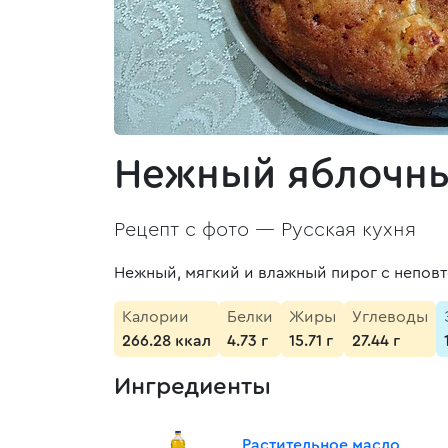
Нежный яблочны
Рецепт с фото —
Русская кухня
Нежный, мягкий и влажный пирог с непов
Калории
Белки
Жиры
Углеводы
266.28 ккал
4.73 г
15.71 г
27.44 г
Ингредиенты
Растительное масло