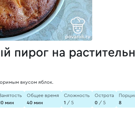
й пирог на раститель
торимым вкусом яблок.
Занятость
Общее время
Сложность
Острота
Порци
10 мин
40 мин
1
/ 5
0
/ 5
8