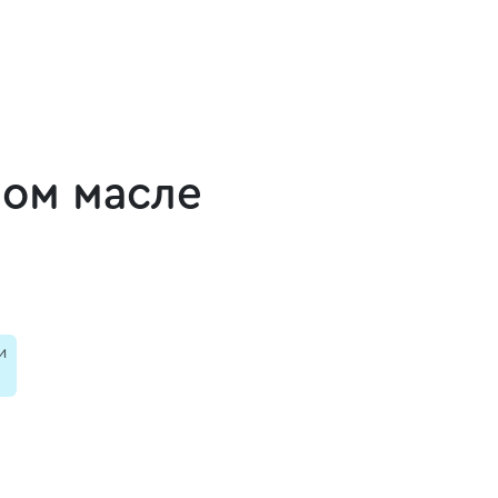
ном масле
и