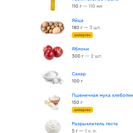
110 г
— 110 мл
Яйца
180 г
— 3 шт.
аллерген
Яблоки
300 г
— 2 шт.
Сахар
100 г
Пшеничная мука хлебопе
150 г
аллерген
Разрыхлитель теста
5 г
— 1 ч. л.