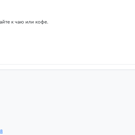
айте к чаю или кофе.
a8