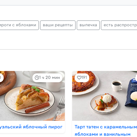
ироги с яблоками
ваши рецепты
выпечка
есть распрост
0
1 ч 20 мин
191
уэльский яблочный пирог
Тарт татен с карамельны
яблоками и ванильным