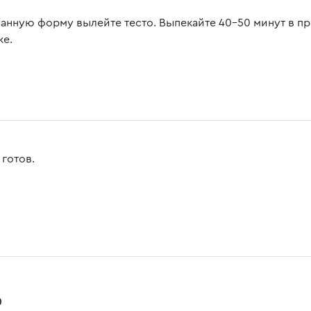
занную форму вылейте тесто. Выпекайте 40-50 минут в п
ке.
 готов.
0