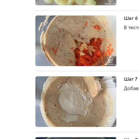
Шаг 6
В тес
Шаг 7
Добав