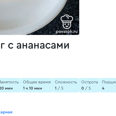
г с ананасами
Занятость
Общее время
Сложность
Острота
Порци
20 мин
1 ч 10 мин
1
/ 5
0
/ 5
4
карная