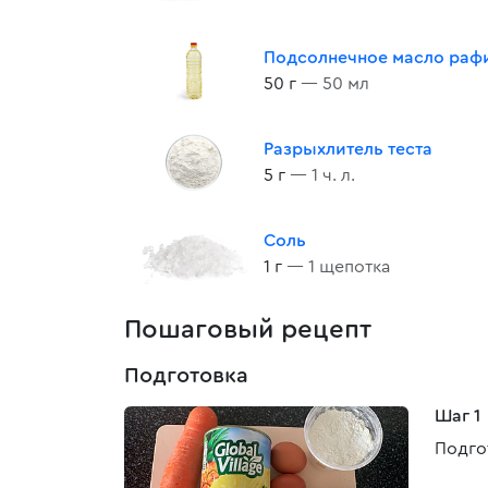
Подсолнечное масло раф
50 г
— 50 мл
Разрыхлитель теста
5 г
— 1 ч. л.
Соль
1 г
— 1 щепотка
Пошаговый рецепт
Подготовка
Шаг 1
Подго