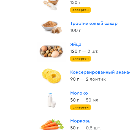
150 г
аллерген
Тростниковый сахар
100 г
Яйца
120 г
— 2 шт.
аллерген
Консервированный анана
90 г
— 2 ломтик
Молоко
50 г
— 50 мл
аллерген
Морковь
50 г
— 0.5 шт.