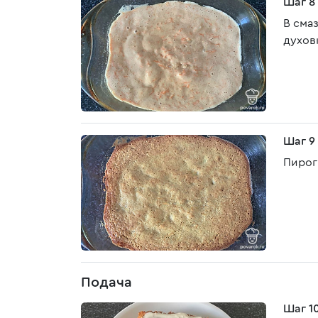
Шаг 8
В сма
духов
Шаг 9
Пирог
Подача
Шаг 1