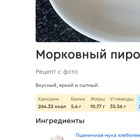
Морковный пиро
Рецепт с фото
Вкусный, яркий и сытный.
Калории
Белки
Жиры
Углеводы
264.32 ккал
5.4 г
10.77 г
35.56 г
Ингредиенты
Пшеничная мука хлебопе