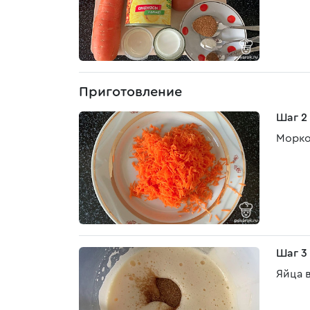
Приготовление
Шаг 2
Морко
Шаг 3
Яйца в