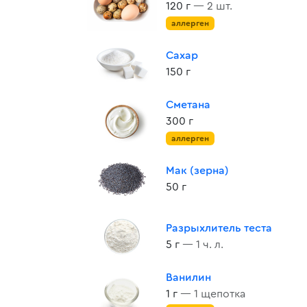
120 г
— 2 шт.
аллерген
Сахар
150 г
Сметана
300 г
аллерген
Мак (зерна)
50 г
Разрыхлитель теста
5 г
— 1 ч. л.
Ванилин
1 г
— 1 щепотка