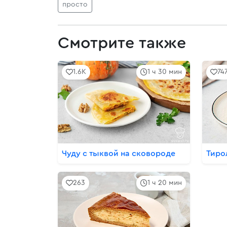
просто
Смотрите также
1.6K
1 ч 30 мин
74
Чуду с тыквой на сковороде
Тиро
263
1 ч 20 мин