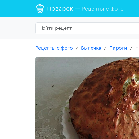
Поварок
— Рецепты с фото
Рецепты с фото
Выпечка
Пироги
Н