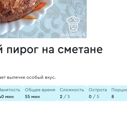
 пирог на сметане
ает выпечке особый вкус.
Занятость
Общее время
Сложность
Острота
Порци
40 мин
55 мин
2
/ 5
0
/ 5
8