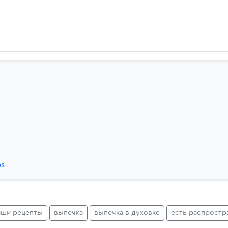
bs
аши рецепты
выпечка
выпечка в духовке
есть распростр