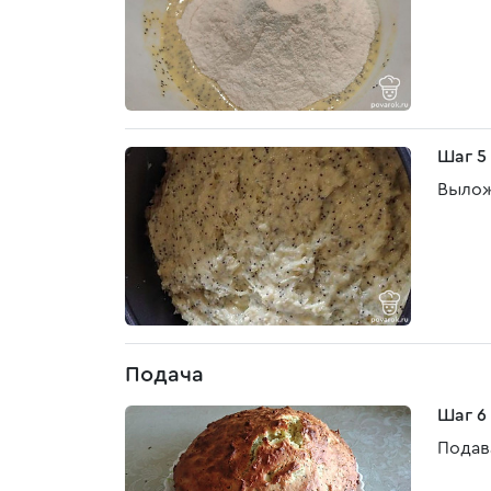
Шаг 5
Вылож
Подача
Шаг 6
Подав