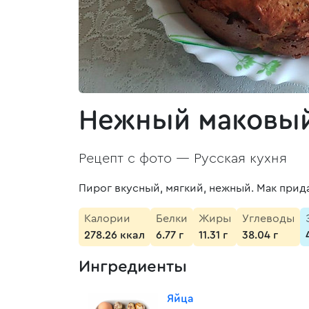
Нежный маковый
Рецепт с фото —
Русская кухня
Пирог вкусный, мягкий, нежный. Мак прид
Калории
Белки
Жиры
Углеводы
278.26 ккал
6.77 г
11.31 г
38.04 г
Ингредиенты
Яйца