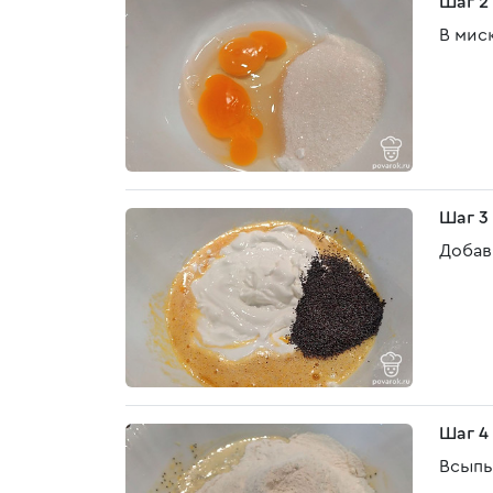
Шаг 2
В мис
Шаг 3
Добав
Шаг 4
Всыпь