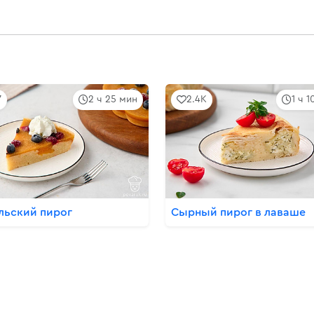
7
2 ч 25 мин
2.4K
1 ч 
льский пирог
Сырный пирог в лаваше