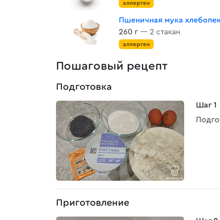
аллерген
Пшеничная мука хлебопе
260 г
— 2 стакан
аллерген
Пошаговый рецепт
Подготовка
Шаг 1
Подго
Приготовление