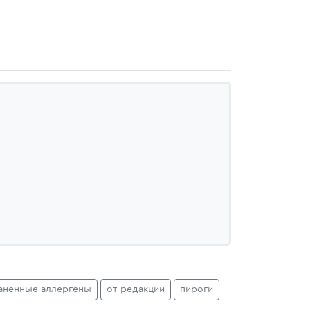
аненные аллергены
от редакции
пироги