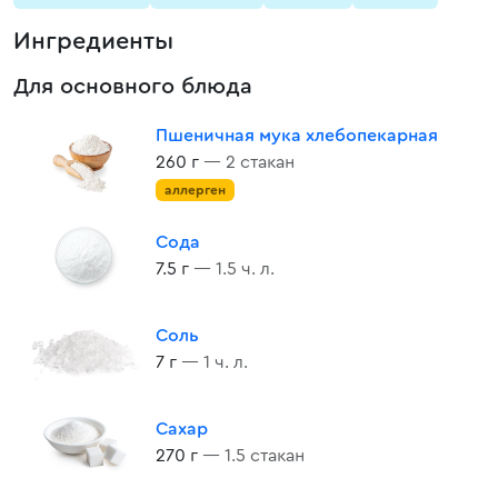
Ингредиенты
Для основного блюда
Пшеничная мука хлебопекарная
260 г
— 2 стакан
аллерген
Сода
7.5 г
— 1.5 ч. л.
Соль
7 г
— 1 ч. л.
Сахар
270 г
— 1.5 стакан