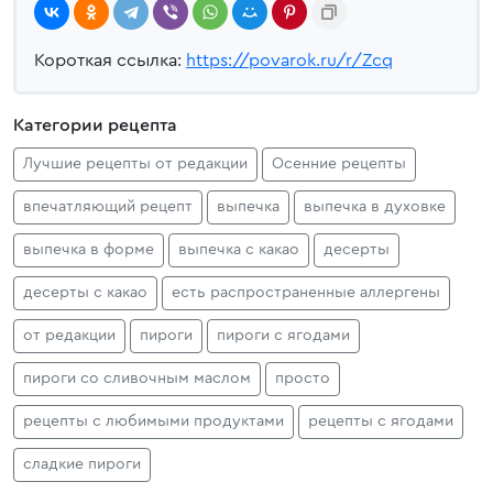
Короткая ссылка:
https://povarok.ru/r/Zcq
Категории рецепта
Лучшие рецепты от редакции
Осенние рецепты
впечатляющий рецепт
выпечка
выпечка в духовке
выпечка в форме
выпечка с какао
десерты
десерты с какао
есть распространенные аллергены
от редакции
пироги
пироги с ягодами
пироги со сливочным маслом
просто
рецепты с любимыми продуктами
рецепты с ягодами
сладкие пироги