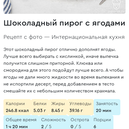
Шоколадный пирог с ягодами
Рецепт с фото —
Интернациональная кухня
Этот шоколадный пирог отлично дополнят ягоды.
Лучше всего выбирать с кислинкой, иначе выпечка
получится слишком приторной. Клюква или
смородина для этого подойдут лучше всего. А чтобы
ягоды не дали много жидкости во время выпекания и
не испортили десерт, перед добавлением в тесто
смешайте их с небольшим количеством крахмала.
Калории
Белки
Жиры
Углеводы
Занятость
246.8 ккал
5.03 г
8.45 г
39.16 г
20 мин
Общее время
Сложность
Острота
Порции
1 ч 20 мин
2
/ 5
0
/ 5
6