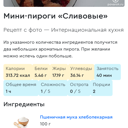
Мини-пироги «Сливовые»
Рецепт с фото —
Интернациональная кухня
Из указанного количества ингредиентов получится
два небольших ароматных пирога. При желании
можно испечь один побольше.
Калории
Белки
Жиры
Углеводы
Занятость
313.72 ккал
5.46 г
17.19 г
36.14 г
40 мин
Общее время
Сложность
Острота
Порции
1 ч
1
/ 5
0
/ 5
2
Ингредиенты
Пшеничная мука хлебопекарная
100 г