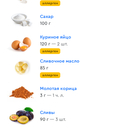
аллерген
Сахар
100 г
Куриное яйцо
120 г
— 2 шт.
аллерген
Сливочное масло
85 г
аллерген
Молотая корица
3 г
— 1 ч. л.
Сливы
90 г
— 3 шт.