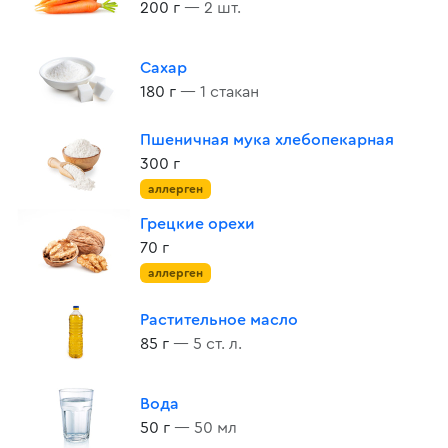
200 г
— 2 шт.
Сахар
180 г
— 1 стакан
Пшеничная мука хлебопекарная
300 г
аллерген
Грецкие орехи
70 г
аллерген
Растительное масло
85 г
— 5 ст. л.
Вода
50 г
— 50 мл