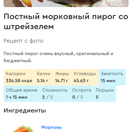
Постный морковный пирог со
штрейзелем
Рецепт с фото
Постный пирог очень вкусный, оригинальный и
бюджетный.
Калории
Белки
Жиры
Углеводы
Занятость
334.58 ккал
5.14 г
14.71 г
45.63 г
15 мин
Общее время
Сложность
Острота
Порции
1 ч 15 мин
2
/ 5
0
/ 5
5
Ингредиенты
Морковь