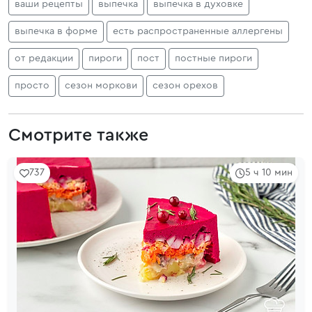
ваши рецепты
выпечка
выпечка в духовке
выпечка в форме
есть распространенные аллергены
от редакции
пироги
пост
постные пироги
просто
сезон моркови
сезон орехов
Смотрите также
737
5 ч 10 мин