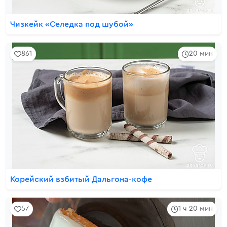
Чизкейк «Селедка под шубой»
861
20 мин
Корейский взбитый Дальгона-кофе
57
1 ч 20 мин