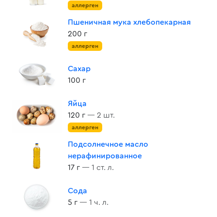
аллерген
Пшеничная мука хлебопекарная
200 г
аллерген
Сахар
100 г
Яйца
120 г
— 2 шт.
аллерген
Подсолнечное масло
нерафинированное
17 г
— 1 ст. л.
Сода
5 г
— 1 ч. л.