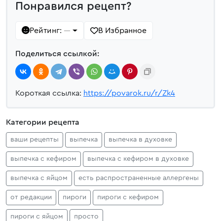
Понравился рецепт?
Рейтинг:
В Избранное
—
Поделиться ссылкой:
Короткая ссылка:
https://povarok.ru/r/Zk4
Категории рецепта
ваши рецепты
выпечка
выпечка в духовке
выпечка с кефиром
выпечка с кефиром в духовке
выпечка с яйцом
есть распространенные аллергены
от редакции
пироги
пироги с кефиром
пироги с яйцом
просто