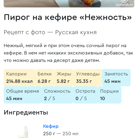
Пирог на кефире «Нежность»
Рецепт с фото —
Русская кухня
Нежный, мягкий и при этом очень сочный пирог на
кефире. В нем нет никаких эксклюзивных добавок, так
что можно давать на десерт даже детям.
Калории
Белки
Жиры
Углеводы
Занятость
214.88 ккал
6.28 г
5.82 г
35.35 г
45 мин
Общее время
Сложность
Острота
Порции
45 мин
2
/ 5
0
/ 5
10
Ингредиенты
Кефир
250 г
— 250 мл