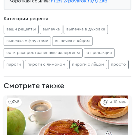
Короткая ссылка:
https://povarok.ru/r/ZkB
Категории рецепта
ваши рецепты
выпечка
выпечка в духовке
выпечка с фруктами
выпечка с яйцом
есть распространенные аллергены
от редакции
пироги
пироги с лимоном
пироги с яйцом
просто
Смотрите также
768
1 ч 10 мин