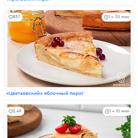
837
1 ч 30 мин
«Цветаевский» яблочный пирог
2.4K
1 ч 10 мин