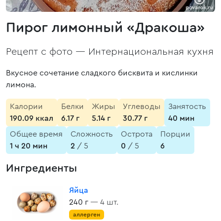
Пирог лимонный «Дракоша»
Рецепт с фото —
Интернациональная кухня
Вкусное сочетание сладкого бисквита и кислинки
лимона.
Калории
Белки
Жиры
Углеводы
Занятость
190.09 ккал
6.17 г
5.14 г
30.77 г
40 мин
Общее время
Сложность
Острота
Порции
1 ч 20 мин
2
/ 5
0
/ 5
6
Ингредиенты
Яйца
240 г
— 4 шт.
аллерген