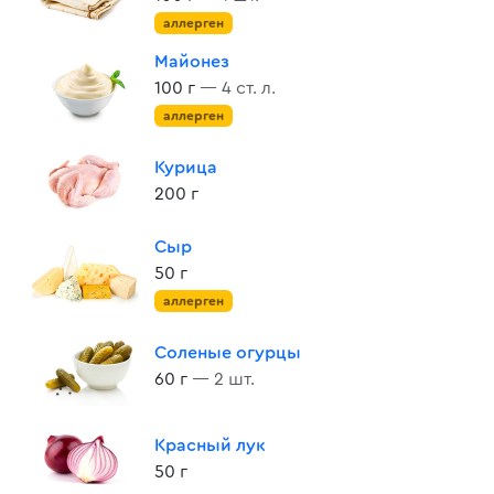
аллерген
Майонез
100 г
— 4 ст. л.
аллерген
Курица
200 г
Сыр
50 г
аллерген
Соленые огурцы
60 г
— 2 шт.
Красный лук
50 г