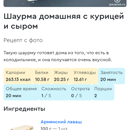
Шаурма домашняя с курицей
и сыром
Рецепт с фото
Такую шаурму готовят дома из того, что есть в
холодильнике, и она получается очень вкусной.
Калории
Белки
Жиры
Углеводы
Занятость
263.13 ккал
10.58 г
20.25 г
12.61 г
20 мин
Общее время
Сложность
Острота
Порции
20 мин
1
/ 5
0
/ 5
2
Ингредиенты
Армянский лаваш
100 г
— 1 шт.