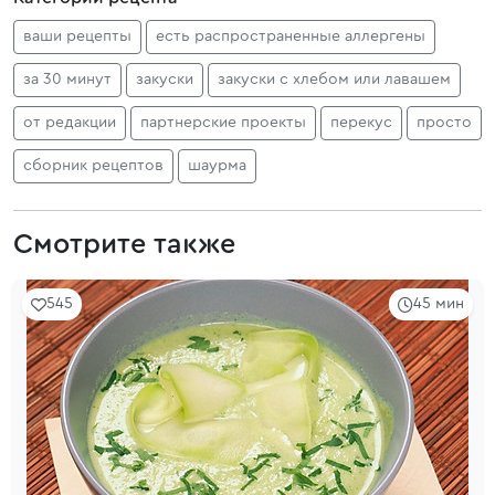
ваши рецепты
есть распространенные аллергены
за 30 минут
закуски
закуски с хлебом или лавашем
от редакции
партнерские проекты
перекус
просто
сборник рецептов
шаурма
Смотрите также
545
45 мин