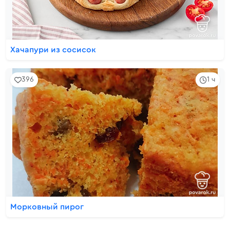
Хачапури из сосисок
396
1 ч
Морковный пирог