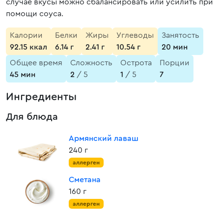
случае вкусы можно сбалансировать или усилить при
помощи соуса.
Калории
Белки
Жиры
Углеводы
Занятость
92.15 ккал
6.14 г
2.41 г
10.54 г
20 мин
Общее время
Сложность
Острота
Порции
45 мин
2
/ 5
1
/ 5
7
Ингредиенты
Для блюда
Армянский лаваш
240 г
аллерген
Сметана
160 г
аллерген