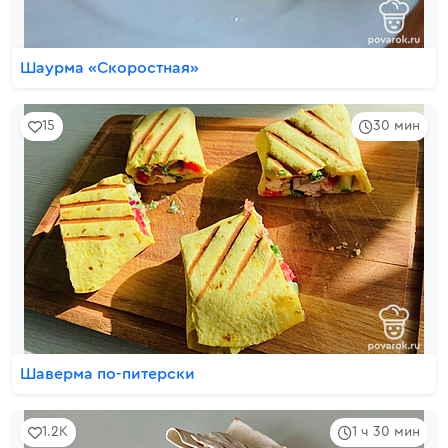
Шаурма «Скоростная»
15
30 мин
Шаверма по-питерски
1.2K
1 ч 30 мин