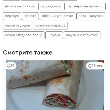
низкокалорийный
от редакции
партнерские проекты
перекус
просто
сборник рецептов
сезон капусты
сезон огурцов
сезон помидоров
сезон сладкого перца
шаурма
шаурма с капустой
Смотрите также
20
20 мин