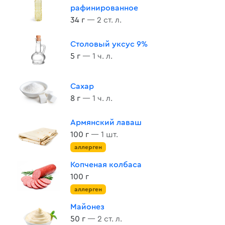
рафинированное
34 г
— 2 ст. л.
Столовый уксус 9%
5 г
— 1 ч. л.
Сахар
8 г
— 1 ч. л.
Армянский лаваш
100 г
— 1 шт.
аллерген
Копченая колбаса
100 г
аллерген
Майонез
50 г
— 2 ст. л.