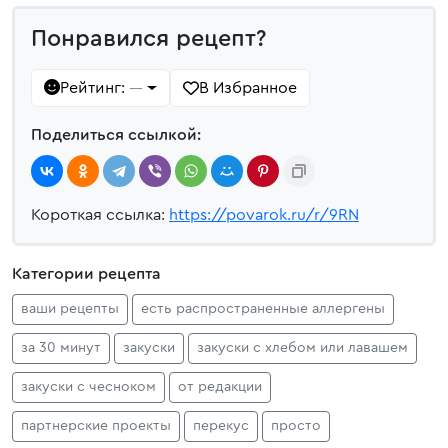
Понравился рецепт?
Рейтинг:
В Избранное
—
Поделиться ссылкой:
Короткая ссылка:
https://povarok.ru/r/9RN
Категории рецепта
ваши рецепты
есть распространенные аллергены
за 30 минут
закуски
закуски с хлебом или лавашем
закуски с чесноком
от редакции
партнерские проекты
перекус
просто