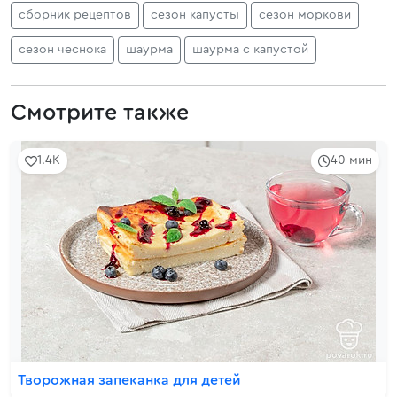
сборник рецептов
сезон капусты
сезон моркови
сезон чеснока
шаурма
шаурма с капустой
Смотрите также
1.4K
40 мин
Творожная запеканка для детей