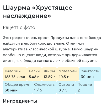
Шаурма «Хрустящее
наслаждение»
Рецепт с фото
Этот рецепт очень прост. Продукты для этого блюда
найдутся в любом холодильнике. Отличная
альтернатива классической шаурме. Такую шаурму
особенно оценят люди, которые придерживаются
диеты, т. к. блюдо намного легче обычной шаурмы.
Калории
Белки
Жиры
Углеводы
Занятость
185.75 ккал
5.48 г
13.59 г
10.5 г
30 мин
Общее время
Сложность
Острота
Порции
30 мин
1
/ 5
0
/ 5
2
Ингредиенты