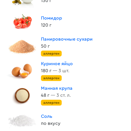
130 г
Помидор
120 г
Панировочные сухари
50 г
аллерген
Куриное яйцо
180 г
— 3 шт.
аллерген
Манная крупа
48 г
— 3 ст. л.
аллерген
Соль
по вкусу