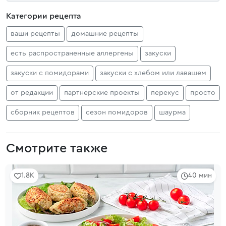
Категории рецепта
ваши рецепты
домашние рецепты
есть распространенные аллергены
закуски
закуски с помидорами
закуски с хлебом или лавашем
от редакции
партнерские проекты
перекус
просто
сборник рецептов
сезон помидоров
шаурма
Смотрите также
1.8K
40 мин