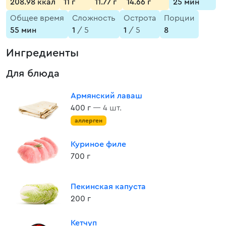
208.98 ккал
11 г
11.77 г
14.66 г
25 мин
Общее время
Сложность
Острота
Порции
55 мин
1
/ 5
1
/ 5
8
Ингредиенты
Для блюда
Армянский лаваш
400 г
— 4 шт.
аллерген
Куриное филе
700 г
Пекинская капуста
200 г
Кетчуп