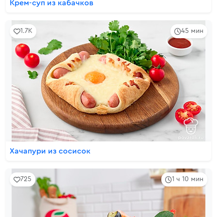
Крем-суп из кабачков
1.7K
45 мин
Хачапури из сосисок
725
1 ч 10 мин