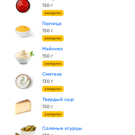
150 г
аллерген
Горчица
150 г
аллерген
Майонез
150 г
аллерген
Сметана
130 г
аллерген
Твердый сыр
150 г
аллерген
Соленые огурцы